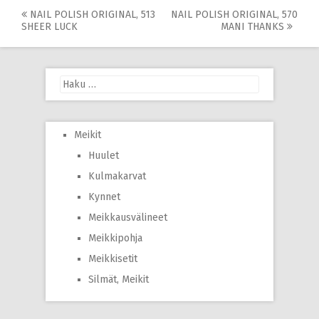
Post
NAIL POLISH ORIGINAL, 513
NAIL POLISH ORIGINAL, 570
SHEER LUCK
MANI THANKS
navigation
Haku:
Meikit
Huulet
Kulmakarvat
Kynnet
Meikkausvälineet
Meikkipohja
Meikkisetit
Silmät, Meikit