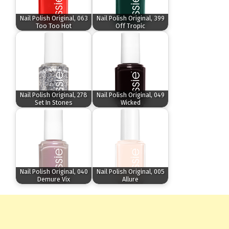
Nail Polish Original, 063
Nail Polish Original, 399
Too Too Hot
Off Tropic
Nail Polish Original, 278
Nail Polish Original, 049
Set In Stones
Wicked
Nail Polish Original, 040
Nail Polish Original, 005
Demure Vix
Allure