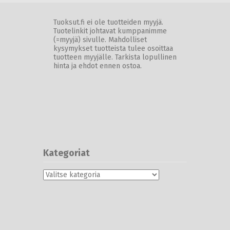
Tuoksut.fi ei ole tuotteiden myyjä.
Tuotelinkit johtavat kumppanimme
(=myyjä) sivulle. Mahdolliset
kysymykset tuotteista tulee osoittaa
tuotteen myyjälle. Tarkista lopullinen
hinta ja ehdot ennen ostoa.
Kategoriat
Kategoriat