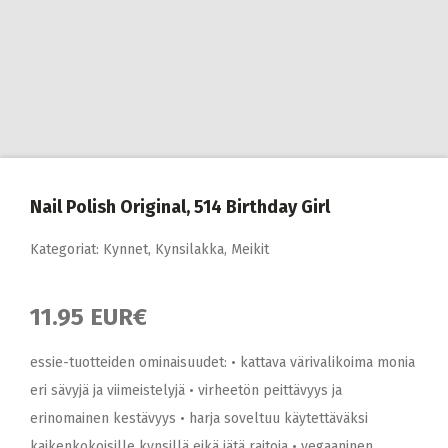
Nail Polish Original, 514 Birthday Girl
Kategoriat:
Kynnet
,
Kynsilakka
,
Meikit
11.95 EUR€
essie-tuotteiden ominaisuudet: • kattava värivalikoima monia
eri sävyjä ja viimeistelyjä • virheetön peittävyys ja
erinomainen kestävyys • harja soveltuu käytettäväksi
kaikenkokoisille kynsillä eikä jätä raitoja • vegaaninen