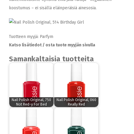
koostumus – ei sisällä eläinperäisiä ainesosia.
Tuotteen myyjä: Parfym
Katso lisätiedot / osta tuote myyjän sivulla
Samankaltaisia tuotteita
Nail Polish Original, 750
Nail Polish Original, 060
Not Red-y For Bed
Really Red