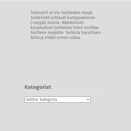
Tuoksut.fi ei ole tuotteiden myyjä.
Tuotelinkit johtavat kumppanimme
(=myyjä) sivulle. Mahdolliset
kysymykset tuotteista tulee osoittaa
tuotteen myyjälle. Tarkista lopullinen
hinta ja ehdot ennen ostoa.
Kategoriat
Kategoriat