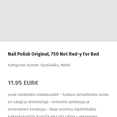
Nail Polish Original, 750 Not Red-y For Bed
Kategoriat:
Kynnet
,
Kynsilakka
,
Meikit
11.95 EUR€
essie-tuotteiden ominaisuudet: • kattava värivalikoima monia
eri sävyjä ja viimeistelyjä • virheetön peittävyys ja
erinomainen kestävyys • harja soveltuu käytettäväksi
kaikenkokoisille kynsillä eikä jätä raitoja • vegaaninen