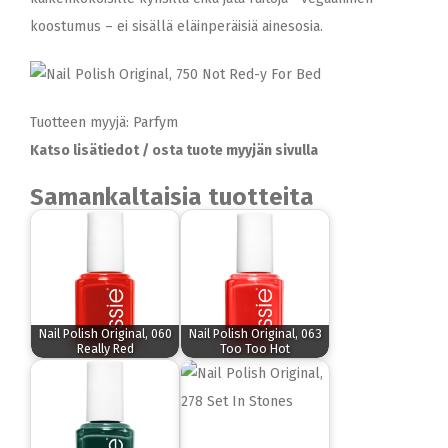
koostumus – ei sisällä eläinperäisiä ainesosia.
Tuotteen myyjä: Parfym
Katso lisätiedot / osta tuote myyjän sivulla
Samankaltaisia tuotteita
Nail Polish Original, 060
Nail Polish Original, 063
Really Red
Too Too Hot