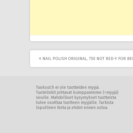
Post
NAIL POLISH ORIGINAL, 750 NOT RED-Y FOR BE
navigation
Tuoksut.fi ei ole tuotteiden myyjä.
Tuotelinkit johtavat kumppanimme (=myyjä)
sivulle. Mahdolliset kysymykset tuotteista
tulee osoittaa tuotteen myyjälle. Tarkista
lopullinen hinta ja ehdot ennen ostoa.