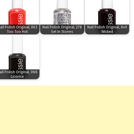
ail Polish Original, 063
Nail Polish Original, 278
Nail Polish Original, 049
Too Too Hot
Set In Stones
Wicked
ail Polish Original, 088
Licorice