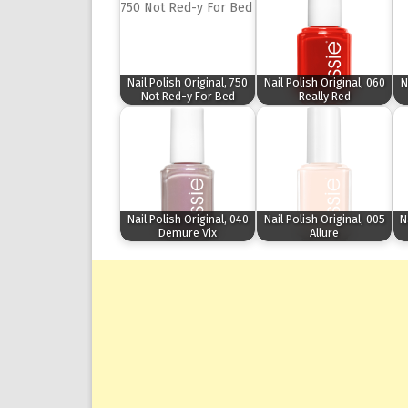
Nail Polish Original, 750
Nail Polish Original, 060
N
Not Red-y For Bed
Really Red
Nail Polish Original, 040
Nail Polish Original, 005
N
Demure Vix
Allure