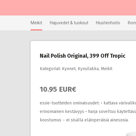
Skip
to
content
Meikit
Hajuvedet & tuoksut
Hiustenhoito
Ihon
Nail Polish Original, 399 Off Tropic
Kategoriat:
Kynnet
,
Kynsilakka
,
Meikit
10.95 EUR€
essie-tuotteiden ominaisuudet: • kattava värivaliko
erinomainen kestävyys • harja soveltuu käytettäväk
koostumus – ei sisällä eläinperäisiä ainesosia.