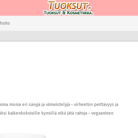
hoito
ima monia eri sävyjä ja viimeistelyjä • virheetön peittävyys ja
si kaikenkokoisille kynsillä eikä jätä raitoja • vegaaninen