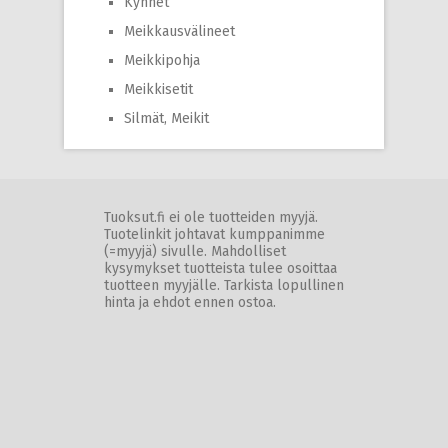
Kynnet
Meikkausvälineet
Meikkipohja
Meikkisetit
Silmät, Meikit
Tuoksut.fi ei ole tuotteiden myyjä.
Tuotelinkit johtavat kumppanimme
(=myyjä) sivulle. Mahdolliset
kysymykset tuotteista tulee osoittaa
tuotteen myyjälle. Tarkista lopullinen
hinta ja ehdot ennen ostoa.