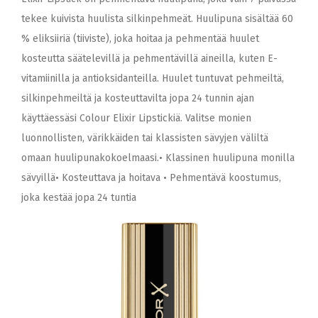
tekee kuivista huulista silkinpehmeät. Huulipuna sisältää 60
% eliksiiriä (tiiviste), joka hoitaa ja pehmentää huulet
kosteutta säätelevillä ja pehmentävillä aineilla, kuten E-
vitamiinilla ja antioksidanteilla. Huulet tuntuvat pehmeiltä,
silkinpehmeiltä ja kosteuttavilta jopa 24 tunnin ajan
käyttäessäsi Colour Elixir Lipstickiä. Valitse monien
luonnollisten, värikkäiden tai klassisten sävyjen väliltä
omaan huulipunakokoelmaasi.• Klassinen huulipuna monilla
sävyillä• Kosteuttava ja hoitava • Pehmentävä koostumus,
joka kestää jopa 24 tuntia