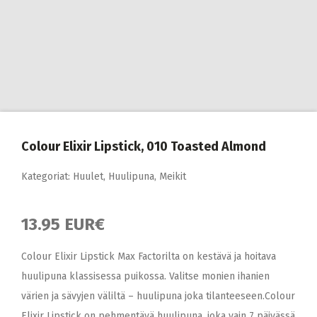
Colour Elixir Lipstick, 010 Toasted Almond
Kategoriat:
Huulet
,
Huulipuna
,
Meikit
13.95 EUR€
Colour Elixir Lipstick Max Factorilta on kestävä ja hoitava
huulipuna klassisessa puikossa. Valitse monien ihanien
värien ja sävyjen väliltä – huulipuna joka tilanteeseen.Colour
Elixir Lipstick on pehmentävä huulipuna, joka vain 7 päivässä