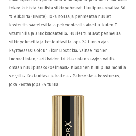
tekee kuivista huulista silkinpehmeät. Huulipuna sisältää 60
% eliksiiriä (tiiviste), joka hoitaa ja pehmentää huulet
kosteutta säätelevillä ja pehmentävillä aineilla, kuten E-
vitamiinilla ja antioksidanteilla. Huulet tuntuvat pehmeiltä,
silkinpehmeiltä ja kosteuttavilta jopa 24 tunnin ajan
käyttäessäsi Colour Elixir Lipstickiä. Valitse monien
luonnollisten, värikkäiden tai klassisten sävyjen väliltä
omaan huulipunakokoelmaasi.• Klassinen huulipuna monilla
sävyillä• Kosteuttava ja hoitava • Pehmentävä koostumus,
joka kestää jopa 24 tuntia