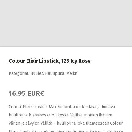
Colour Elixir Lipstick, 125 Icy Rose
Kategoriat:
Huulet
,
Huulipuna
,
Meikit
16.95 EUR€
Colour Elixir Lipstick Max Factorilta on kestävä ja hoitava
huulipuna klassisessa puikossa. Valitse monien ihanien
värien ja sävyjen väliltä – huulipuna joka tilanteeseen.Colour
Elixir Lipstick on pehmentävä huulipuna, joka vain 7 päivässä