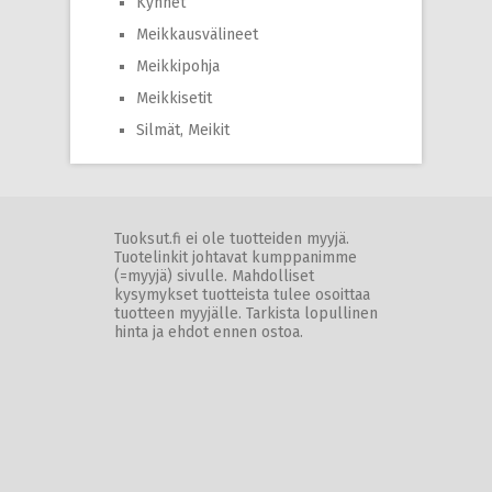
Kynnet
Meikkausvälineet
Meikkipohja
Meikkisetit
Silmät, Meikit
Tuoksut.fi ei ole tuotteiden myyjä.
Tuotelinkit johtavat kumppanimme
(=myyjä) sivulle. Mahdolliset
kysymykset tuotteista tulee osoittaa
tuotteen myyjälle. Tarkista lopullinen
hinta ja ehdot ennen ostoa.