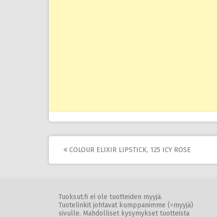
Post
COLOUR ELIXIR LIPSTICK, 125 ICY ROSE
navigation
Tuoksut.fi ei ole tuotteiden myyjä.
Tuotelinkit johtavat kumppanimme (=myyjä)
sivulle. Mahdolliset kysymykset tuotteista