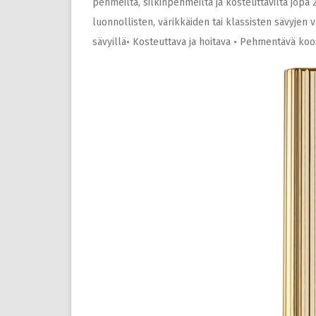
pehmeiltä, silkinpehmeiltä ja kosteuttavilta jopa 2
luonnollisten, värikkäiden tai klassisten sävyjen
sävyillä• Kosteuttava ja hoitava • Pehmentävä koo