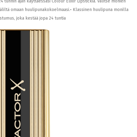
4 tunnin ajan käyttäessäsi Colour Elixir Lipstickiä. Valitse monien
 väliltä omaan huulipunakokoelmaasi.• Klassinen huulipuna monilla
stumus, joka kestää jopa 24 tuntia