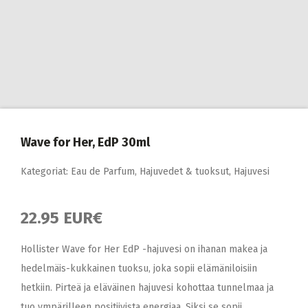
Wave for Her, EdP 30ml
Kategoriat:
Eau de Parfum
,
Hajuvedet & tuoksut
,
Hajuvesi
22.95 EUR€
Hollister Wave for Her EdP -hajuvesi on ihanan makea ja
hedelmäis-kukkainen tuoksu, joka sopii elämäniloisiin
hetkiin. Pirteä ja eläväinen hajuvesi kohottaa tunnelmaa ja
tuo ympärilleen positiivista energiaa. Siksi se sopii