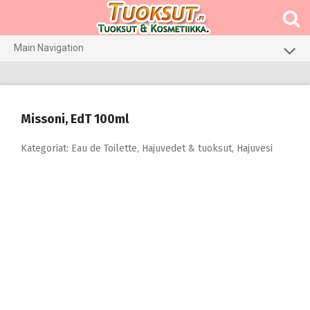
Skip
to
content
Main Navigation
Meikit
Hajuvedet & tuoksut
Missoni, EdT 100ml
Hiustenhoito
Kategoriat:
Eau de Toilette
,
Hajuvedet & tuoksut
,
Hajuvesi
Ihonhoito