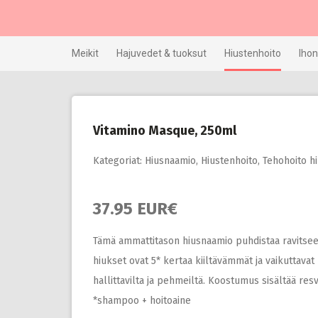
Skip
to
content
Meikit
Hajuvedet & tuoksut
Hiustenhoito
Ihon
Vitamino Masque, 250ml
Kategoriat:
Hiusnaamio
,
Hiustenhoito
,
Tehohoito hi
37.95 EUR€
Tämä ammattitason hiusnaamio puhdistaa ravitsee 
hiukset ovat 5* kertaa kiiltävämmät ja vaikuttavat
hallittavilta ja pehmeiltä. Koostumus sisältää res
*shampoo + hoitoaine