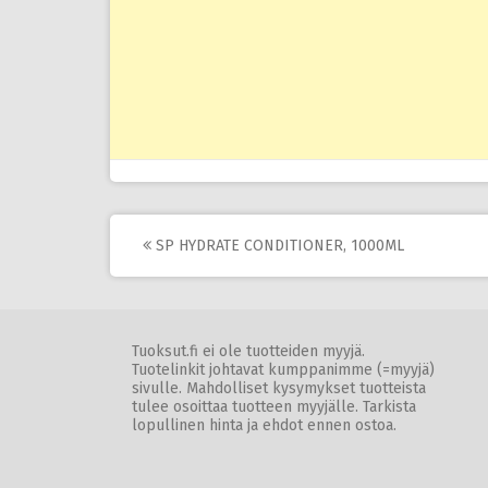
Post
SP HYDRATE CONDITIONER, 1000ML
navigation
Tuoksut.fi ei ole tuotteiden myyjä.
Tuotelinkit johtavat kumppanimme (=myyjä)
sivulle. Mahdolliset kysymykset tuotteista
tulee osoittaa tuotteen myyjälle. Tarkista
lopullinen hinta ja ehdot ennen ostoa.