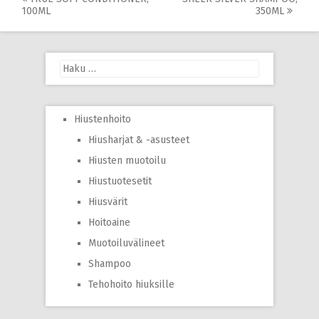
Post
100ML
350ML
navigation
Haku:
Hiustenhoito
Hiusharjat & -asusteet
Hiusten muotoilu
Hiustuotesetit
Hiusvärit
Hoitoaine
Muotoiluvälineet
Shampoo
Tehohoito hiuksille