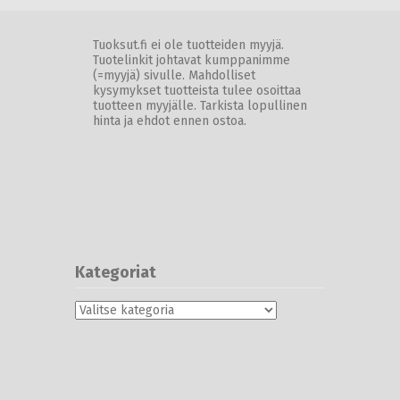
Tuoksut.fi ei ole tuotteiden myyjä.
Tuotelinkit johtavat kumppanimme
(=myyjä) sivulle. Mahdolliset
kysymykset tuotteista tulee osoittaa
tuotteen myyjälle. Tarkista lopullinen
hinta ja ehdot ennen ostoa.
Kategoriat
Kategoriat