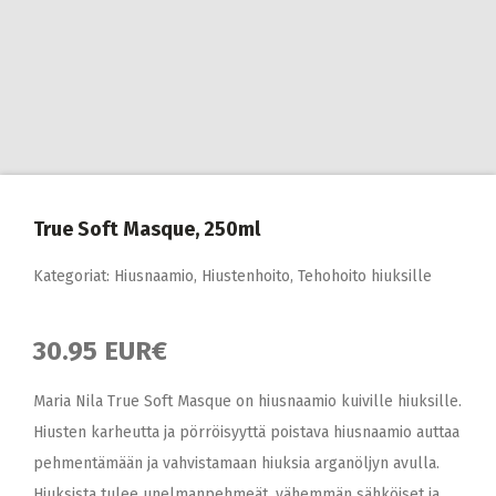
True Soft Masque, 250ml
Kategoriat:
Hiusnaamio
,
Hiustenhoito
,
Tehohoito hiuksille
30.95 EUR€
Maria Nila True Soft Masque on hiusnaamio kuiville hiuksille.
Hiusten karheutta ja pörröisyyttä poistava hiusnaamio auttaa
pehmentämään ja vahvistamaan hiuksia arganöljyn avulla.
Hiuksista tulee unelmanpehmeät, vähemmän sähköiset ja