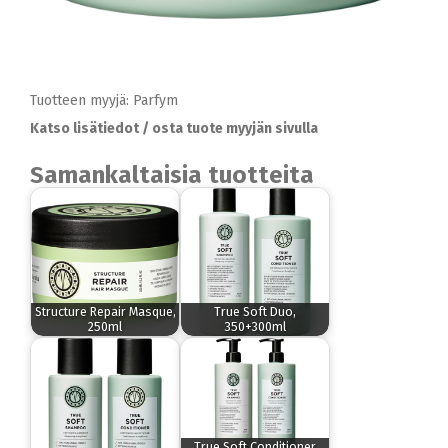
Tuotteen myyjä: Parfym
Katso lisätiedot / osta tuote myyjän sivulla
Samankaltaisia tuotteita
Structure Repair Masque,
True Soft Duo,
250ml
350+300ml
True Soft Conditioner