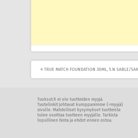
Post
TRUE MATCH FOUNDATION 30ML, 5.N SABLE/SA
navigation
Tuoksut.fi ei ole tuotteiden myyjä.
Tuotelinkit johtavat kumppanimme (=myyjä)
sivulle. Mahdolliset kysymykset tuotteista
tulee osoittaa tuotteen myyjälle. Tarkista
lopullinen hinta ja ehdot ennen ostoa.