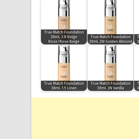
True Match Foundation
30ml, 3.R Beige
True Match Foundation
T
Rose/Rose Beige
30ml, 2W Golden Almond
3
True Match Foundation
True Match Foundation
T
30ml, 1.5 Linen
30ml, 2N Vanilla
3