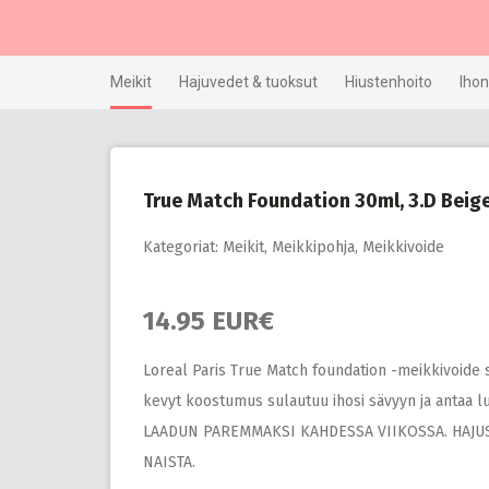
Skip
to
content
Meikit
Hajuvedet & tuoksut
Hiustenhoito
Ihon
True Match Foundation 30ml, 3.D Beig
Kategoriat:
Meikit
,
Meikkipohja
,
Meikkivoide
14.95 EUR€
Loreal Paris True Match foundation -meikkivoide s
kevyt koostumus sulautuu ihosi sävyyn ja antaa 
LAADUN PAREMMAKSI KAHDESSA VIIKOSSA. HAJUS
NAISTA.