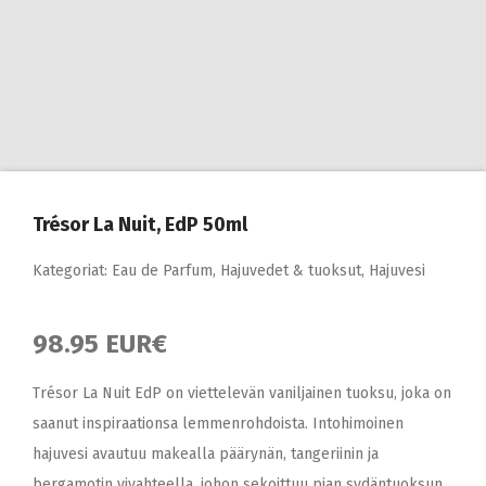
Trésor La Nuit, EdP 50ml
Kategoriat:
Eau de Parfum
,
Hajuvedet & tuoksut
,
Hajuvesi
98.95 EUR€
Trésor La Nuit EdP on viettelevän vaniljainen tuoksu, joka on
saanut inspiraationsa lemmenrohdoista. Intohimoinen
hajuvesi avautuu makealla päärynän, tangeriinin ja
bergamotin vivahteella, johon sekoittuu pian sydäntuoksun