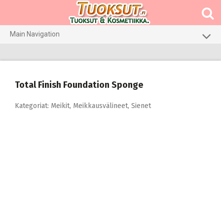
Skip
to
content
Main Navigation
Meikit
Hajuvedet & tuoksut
Total Finish Foundation Sponge
Hiustenhoito
Kategoriat:
Meikit
,
Meikkausvälineet
,
Sienet
Ihonhoito