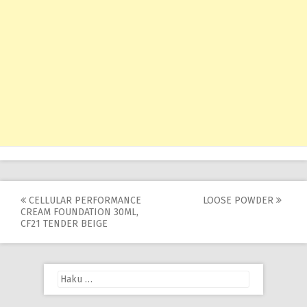
Post
CELLULAR PERFORMANCE
LOOSE POWDER
CREAM FOUNDATION 30ML,
navigation
CF21 TENDER BEIGE
Haku: