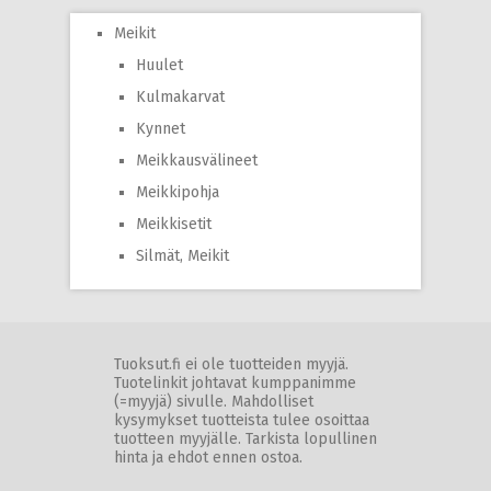
Meikit
Huulet
Kulmakarvat
Kynnet
Meikkausvälineet
Meikkipohja
Meikkisetit
Silmät, Meikit
Tuoksut.fi ei ole tuotteiden myyjä.
Tuotelinkit johtavat kumppanimme
(=myyjä) sivulle. Mahdolliset
kysymykset tuotteista tulee osoittaa
tuotteen myyjälle. Tarkista lopullinen
hinta ja ehdot ennen ostoa.