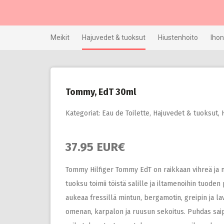
Skip
to
content
Meikit
Hajuvedet & tuoksut
Hiustenhoito
Ihon
Tommy, EdT 30ml
Kategoriat:
Eau de Toilette
,
Hajuvedet & tuoksut
,
37.95 EUR€
Tommy Hilfiger Tommy EdT on raikkaan vihreä ja ma
tuoksu toimii töistä salille ja iltamenoihin tuod
aukeaa fressillä mintun, bergamotin, greipin ja l
omenan, karpalon ja ruusun sekoitus. Puhdas sai