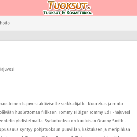
hoito
Hajuvesi
usteinen hajuvesi aktiiviselle seikkailijalle. Nuorekas ja rento
en päivään huolettoman fiiliksen. Tommy Hilfiger Tommy EdT -hajuvesi
aventelin yhdistelmällä. Sydäntuoksu on kuuluisan Granny Smith -
ppuaisuus syntyy pohjatuoksun puuvillan, kaktuksen ja meripihkan