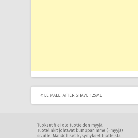
Post
LE MALE, AFTER SHAVE 125ML
navigation
Tuoksut.fi ei ole tuotteiden myyjä.
Tuotelinkit johtavat kumppanimme (=myyjä)
sivulle. Mahdolliset kysymykset tuotteista