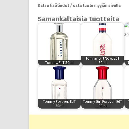
Katso lisätiedot / osta tuote myyjän sivulla
Samankaltaisia tuotteita
Tommy Girl Now, EdT
Tommy, EdT 50ml
30ml
Tommy Forever, EdT
Tommy Girl Forever, EdT
30ml
30ml