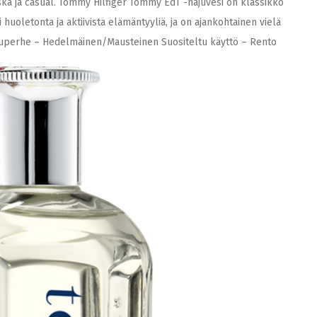
ka ja casual. Tommy Hilfiger Tommy EdT -hajuvesi on klassikko
huoletonta ja aktiivista elämäntyyliä, ja on ajankohtainen vielä
superhe – Hedelmäinen/Mausteinen Suositeltu käyttö – Rento