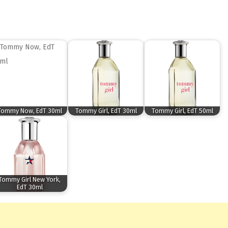
Tommy Now, EdT 30ml
Tommy Girl, EdT 30ml
Tommy Girl, EdT 50ml
Tommy Girl New York,
EdT 30ml