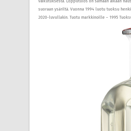
vaikutuksesta. Lopputulos on samaan aikaan haus
suoraan ysäriltä. Vuonna 1994 luotu tuoksu henkii 
2020-luvullakin. Tuotu markkinoille – 1995 Tuok