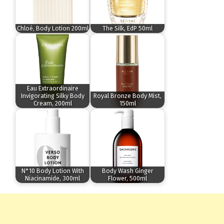
Chloé, Body Lotion 200ml
The Silk, EdP 50ml
Eau Extraordinaire
Invigorating Silky Body
Royal Bronze Body Mist,
Cream, 200ml
150ml
N°10 Body Lotion With
Body Wash Ginger
Niacinamide, 300ml
Flower, 500ml