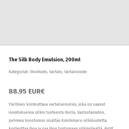
The Silk Body Emulsion, 200ml
Kategoriat:
Ihonhoito
,
Vartalo
,
Vartalovoide
88.95 EUR€
Ylellinen kosteuttava vartaloemulsio, joka on saanut
innoituksensa silkin tunteesta iholla. Vastustamaton,
pehmeä koostumus sisältää Koishimaru-silkkiuutetta,
kosteuttaa ihoa ja saa ihon tuntumaan silkinsileältä. Aistit