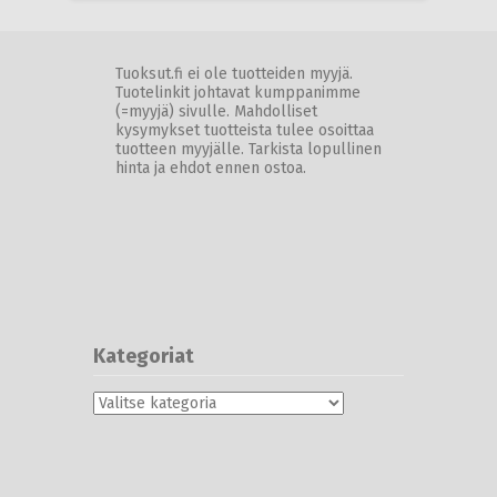
Tuoksut.fi ei ole tuotteiden myyjä.
Tuotelinkit johtavat kumppanimme
(=myyjä) sivulle. Mahdolliset
kysymykset tuotteista tulee osoittaa
tuotteen myyjälle. Tarkista lopullinen
hinta ja ehdot ennen ostoa.
Kategoriat
Kategoriat