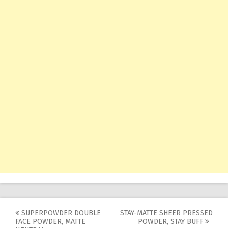
Post
SUPERPOWDER DOUBLE
STAY-MATTE SHEER PRESSED
FACE POWDER, MATTE
POWDER, STAY BUFF