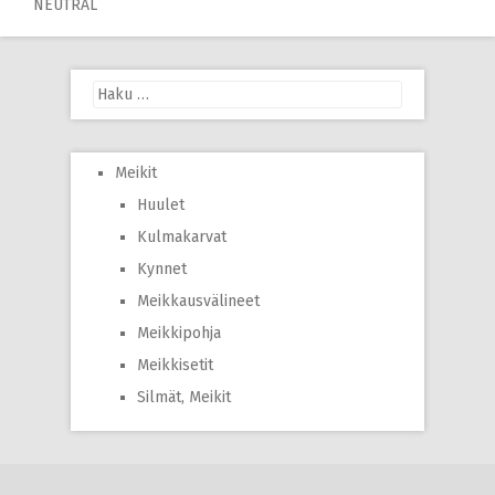
navigation
NEUTRAL
Haku:
Meikit
Huulet
Kulmakarvat
Kynnet
Meikkausvälineet
Meikkipohja
Meikkisetit
Silmät, Meikit