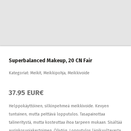
Superbalanced Makeup, 20 CN Fair
Kategoriat:
Meikit
,
Meikkipohja
,
Meikkivoide
37.95 EUR€
Helppokäyttöinen, silkinpehmeä meikkivoide. Kevyen
tuntuinen, mutta peittävä lopputulos. Tasapainottaa
talineritystä, mutta kosteuttaa ihoa tarpeen mukaan. Sisältää
aurinkosuojakertoimen. Öljytön. Lopputulos läpikuultavasta