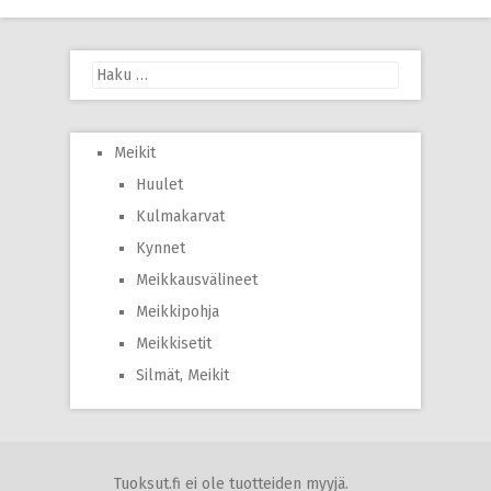
navigation
Haku:
Meikit
Huulet
Kulmakarvat
Kynnet
Meikkausvälineet
Meikkipohja
Meikkisetit
Silmät, Meikit
Tuoksut.fi ei ole tuotteiden myyjä.