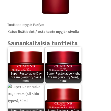
Tuotteen myyjä: Parfym
Katso lisätiedot / osta tuote myyjän sivulla
Samankaltaisia tuotteita
Super Restorative Day
Super Restorative Night
Cream (Very Dry Skin),
Cream (Very Dry Skin),
50ml
50ml
Super Restorative Day
Super Restorative Day