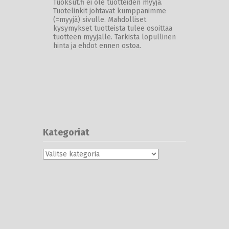
Tuoksut.fi ei ole tuotteiden myyjä.
Tuotelinkit johtavat kumppanimme
(=myyjä) sivulle. Mahdolliset
kysymykset tuotteista tulee osoittaa
tuotteen myyjälle. Tarkista lopullinen
hinta ja ehdot ennen ostoa.
Kategoriat
Kategoriat