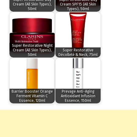
Cream (All Skin Types),
Cream SPF15 (All Skin
50ml
Types), 50ml
Super Restorative Night
Cream (All Skin Types),
Super Restorative
50ml
Décolleté & Neck, 75ml
Barrier Booster Orange
Prevage Anti-Aging
Ferment Vitamin C
Antioxidant Infusion
Essence, 120ml
Essence, 150ml