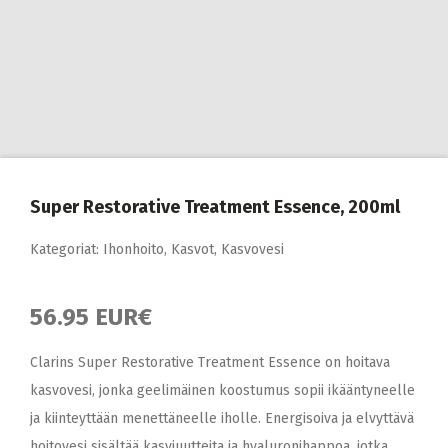
Super Restorative Treatment Essence, 200ml
Kategoriat:
Ihonhoito
,
Kasvot
,
Kasvovesi
56.95 EUR€
Clarins Super Restorative Treatment Essence on hoitava
kasvovesi, jonka geelimäinen koostumus sopii ikääntyneelle
ja kiinteyttään menettäneelle iholle. Energisoiva ja elvyttävä
hoitovesi sisältää kasviuutteita ja hyaluronihappoa, jotka