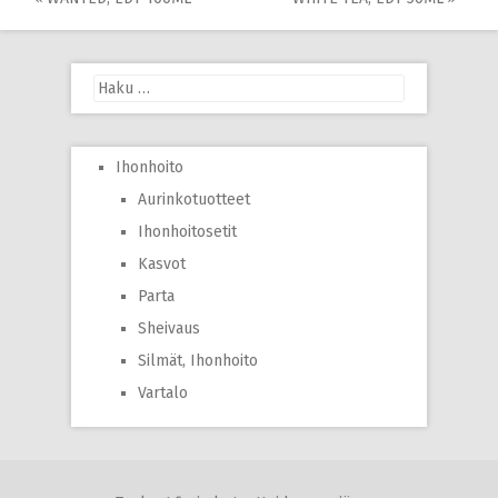
Post
navigation
Haku:
Ihonhoito
Aurinkotuotteet
Ihonhoitosetit
Kasvot
Parta
Sheivaus
Silmät, Ihonhoito
Vartalo