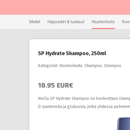
Skip
to
content
Meikit
Hajuvedet & tuoksut
Hiustenhoito
Ihon
SP Hydrate Shampoo, 250ml
Kategoriat:
Hiustenhoito
,
Shampoo
,
Shampoo
18.95 EUR€
Wella SP Hydrate Shampoo on kosteuttava shampoo 
D-pantenolia ja glukoosia, jotka yhdessä pehmentäv