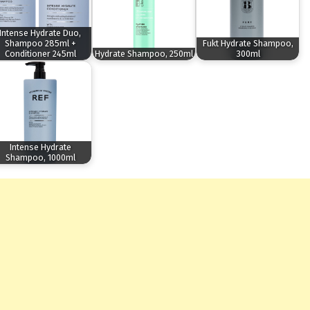
Intense Hydrate Duo,
Shampoo 285ml +
Fukt Hydrate Shampoo,
Conditioner 245ml
Hydrate Shampoo, 250ml
300ml
Intense Hydrate
Shampoo, 1000ml