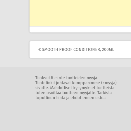
Post
SMOOTH PROOF CONDITIONER, 200ML
navigation
Tuoksut.fi ei ole tuotteiden myyjä.
Tuotelinkit johtavat kumppanimme (=myyjä)
sivulle. Mahdolliset kysymykset tuotteista
tulee osoittaa tuotteen myyjälle. Tarkista
lopullinen hinta ja ehdot ennen ostoa.