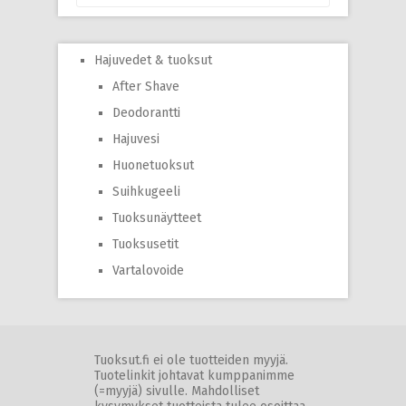
Hajuvedet & tuoksut
After Shave
Deodorantti
Hajuvesi
Huonetuoksut
Suihkugeeli
Tuoksunäytteet
Tuoksusetit
Vartalovoide
Tuoksut.fi ei ole tuotteiden myyjä.
Tuotelinkit johtavat kumppanimme
(=myyjä) sivulle. Mahdolliset