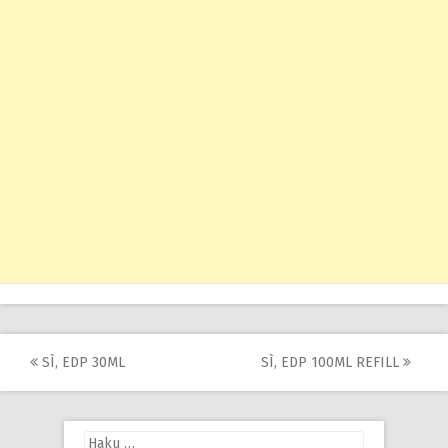
Post
SÌ, EDP 30ML
SÌ, EDP 100ML REFILL
navigation
Haku: