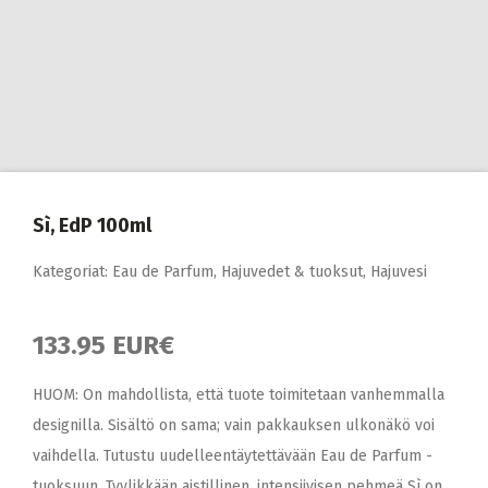
Sì, EdP 100ml
Kategoriat:
Eau de Parfum
,
Hajuvedet & tuoksut
,
Hajuvesi
133.95 EUR€
HUOM: On mahdollista, että tuote toimitetaan vanhemmalla
designilla. Sisältö on sama; vain pakkauksen ulkonäkö voi
vaihdella. Tutustu uudelleentäytettävään Eau de Parfum -
tuoksuun. Tyylikkään aistillinen, intensiivisen pehmeä Sì on