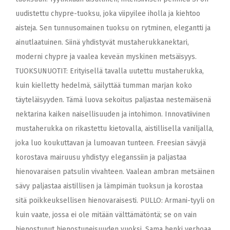
uudistettu chypre-tuoksu, joka viipyilee iholla ja kiehtoo
aisteja. Sen tunnusomainen tuoksu on rytminen, elegantti ja
ainutlaatuinen. Siinä yhdistyvät mustaherukkanektari,
moderni chypre ja vaalea keveän myskinen metsäisyys.
TUOKSUNUOTIT: Erityisellä tavalla uutettu mustaherukka,
kuin kielletty hedelmä, säilyttää tumman marjan koko
täyteläisyyden. Tämä luova sekoitus paljastaa nestemäisenä
nektarina kaiken naisellisuuden ja intohimon. Innovatiivinen
mustaherukka on rikastettu kietovalla, aistillisella vaniljalla,
joka luo koukuttavan ja lumoavan tunteen. Freesian sävyjä
korostava mairuusu yhdistyy eleganssiin ja paljastaa
hienovaraisen patsulin vivahteen. Vaalean ambran metsäinen
sävy paljastaa aistillisen ja lämpimän tuoksun ja korostaa
sitä poikkeuksellisen hienovaraisesti. PULLO: Armani-tyyli on
kuin vaate, jossa ei ole mitään välttämätöntä; se on vain
hienostunut hienostuneisuuden vuoksi. Sama henki verhoaa