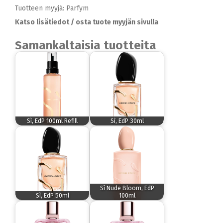
Tuotteen myyjä: Parfym
Katso lisätiedot / osta tuote myyjän sivulla
Samankaltaisia tuotteita
Sì, EdP 100ml Refill
Sì, EdP 30ml
Sì Nude Bloom, EdP
Sì, EdP 50ml
100ml