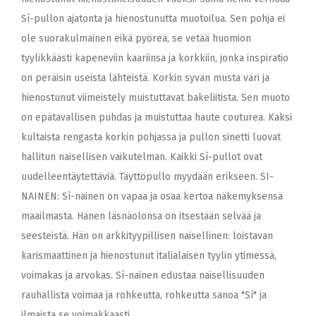
Sì-pullon ajatonta ja hienostunutta muotoilua. Sen pohja ei
ole suorakulmainen eikä pyöreä, se vetää huomion
tyylikkäästi kapeneviin kaariinsa ja korkkiin, jonka inspiratio
on peräisin useista lähteistä. Korkin syvän musta väri ja
hienostunut viimeistely muistuttavat bakeliitista. Sen muoto
on epätavallisen puhdas ja muistuttaa haute couturea. Kaksi
kultaista rengasta korkin pohjassa ja pullon sinetti luovat
hallitun naisellisen vaikutelman. Kaikki Sì-pullot ovat
uudelleentäytettäviä. Täyttöpullo myydään erikseen. SI-
NAINEN: Sì-nainen on vapaa ja osaa kertoa näkemyksensä
maailmasta. Hänen läsnäolonsa on itsestään selvää ja
seesteistä. Hän on arkkityypillisen naisellinen: loistavan
karismaattinen ja hienostunut italialaisen tyylin ytimessä,
voimakas ja arvokas. Sì-nainen edustaa naisellisuuden
rauhallista voimaa ja rohkeutta, rohkeutta sanoa "Sì" ja
ilmaista se voimakkaasti.