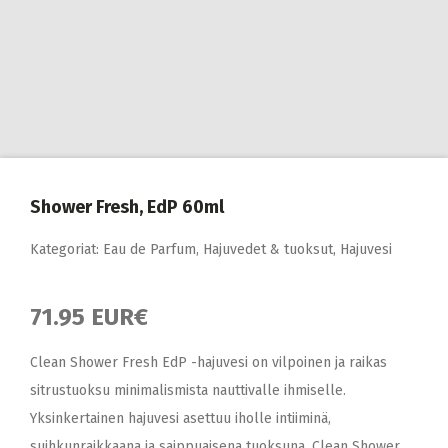
Shower Fresh, EdP 60ml
Kategoriat:
Eau de Parfum
,
Hajuvedet & tuoksut
,
Hajuvesi
71.95 EUR€
Clean Shower Fresh EdP -hajuvesi on vilpoinen ja raikas
sitrustuoksu minimalismista nauttivalle ihmiselle.
Yksinkertainen hajuvesi asettuu iholle intiiminä,
suihkunraikkaana ja saippuaisena tuoksuna. Clean Shower