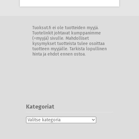
Tuoksut.fi ei ole tuotteiden myyjä.
Tuotelinkit johtavat kumppanimme
(=myyjä) sivulle. Mahdolliset
kysymykset tuotteista tulee osoittaa
tuotteen myyjälle. Tarkista lopullinen
hinta ja ehdot ennen ostoa.
Kategoriat
Kategoriat