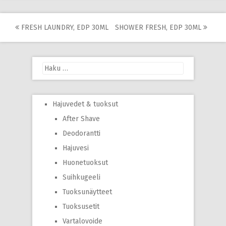
Post
FRESH LAUNDRY, EDP 30ML
SHOWER FRESH, EDP 30ML
navigation
Haku:
Hajuvedet & tuoksut
After Shave
Deodorantti
Hajuvesi
Huonetuoksut
Suihkugeeli
Tuoksunäytteet
Tuoksusetit
Vartalovoide