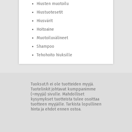
Hiusten muotoilu
Hiustuotesetit
Hiusvärit
Hoitoaine
Muotoiluvälineet
Shampoo
Tehohoito hiuksille
Tuoksut.fi ei ole tuotteiden myyjä.
Tuotelinkit johtavat kumppanimme
(=myyjä) sivulle. Mahdolliset
kysymykset tuotteista tulee osoittaa
tuotteen myyjälle. Tarkista lopullinen
hinta ja ehdot ennen ostoa.