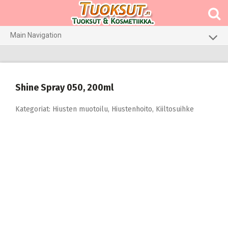
Skip
to
content
Main Navigation
Meikit
Hajuvedet & tuoksut
Shine Spray 050, 200ml
Hiustenhoito
Kategoriat:
Hiusten muotoilu
,
Hiustenhoito
,
Kiiltosuihke
Ihonhoito