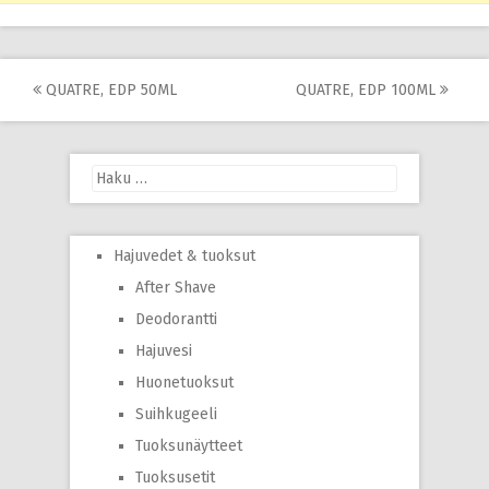
Post
QUATRE, EDP 50ML
QUATRE, EDP 100ML
navigation
Haku:
Hajuvedet & tuoksut
After Shave
Deodorantti
Hajuvesi
Huonetuoksut
Suihkugeeli
Tuoksunäytteet
Tuoksusetit