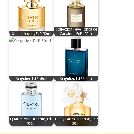
Collection Feve Tonka de
Quatre Iconic, EdP 50ml
Canaima, EdP 125ml
Singulier, EdP 50ml
Singulier, EdP 100ml
Quatre Pour Homme, EdT
Daisy Eau So Intense, EdP
100ml
30ml