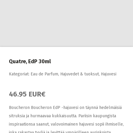
Quatre, EdP 30ml
Kategoriat:
Eau de Parfum
,
Hajuvedet & tuoksut
,
Hajuvesi
46.95 EUR€
Boucheron Boucheron EdP -hajuvesi on täynnä hedelmäisiä
sitruksia ja hurmaavaa kukkaisuutta. Pariisin kaupungista
inspiraationsa saanut, valovoimainen hajuvesi sopii ihmiselle,
joka rakastaa tyyliä ja levittää ympärilleen aurinkoista