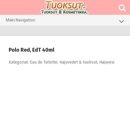
Skip
to
content
Main Navigation
Meikit
Hajuvedet & tuoksut
Polo Red, EdT 40ml
Hiustenhoito
Kategoriat:
Eau de Toilette
,
Hajuvedet & tuoksut
,
Hajuvesi
Ihonhoito