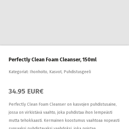
Perfectly Clean Foam Cleanser, 150ml
Kategoriat:
Ihonhoito
,
Kasvot
,
Puhdistusgeeli
34.95 EUR€
Perfectly Clean Foam Cleanser on kasvojen puhdistusaine,
jossa on virkistävä vaahto, joka puhdistaa ihon lempeästi
mutta tehokkaasti. Kermainen koostumus vaahtoaa nopeasti
runsaaksi puhdistavaksi vaahdoksi, joka poistaa