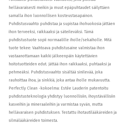
hellävaraisesti meikin ja muut epäpuhtaudet säilyttäen
samalla ihon luonnollisen kosteustasapainon.
Puhdistusvaahto puhdistaa ja supistaa ihohuokosia jättäen
ihon terveeksi, raikkaaksi ja säteileväksi. Tämä
puhdistustuote sopii normaalille iholle/sekaiholle. Mitä
tuote tekee: Vaahtoava puhdistusaine valmistaa ihon
vastaanottamaan kaikki jälkeenpäin käytettävien
hoitotuotteiden edut. Jättää ihon raikkaaksi, puhtaaksi ja
pehmeäksi. Puhdistusvaahto sisältää sinilevää, joka
rauhoittaa ihoa, ja sinkkiä, joka antaa iholle mukavuutta.
Perfectly Clean -kokoelma: Estée Lauderin patentoitu
puhdistusteknologia yhdistyy luonnollisiin, ihoystävällisiin
kasveihin ja mineraaleihin ja varmistaa syvän, mutta
hellävaraisen puhdistuksen. Testattu ihotautilääkäreiden ja
silmälääkäreiden toimesta.