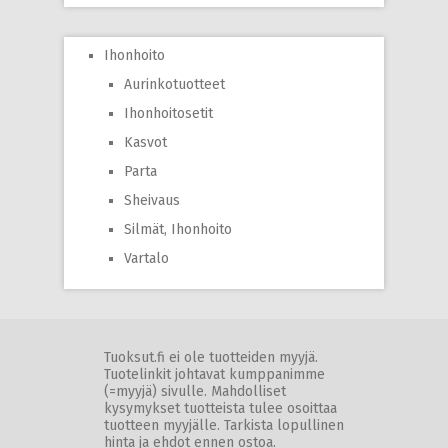
Ihonhoito
Aurinkotuotteet
Ihonhoitosetit
Kasvot
Parta
Sheivaus
Silmät, Ihonhoito
Vartalo
Tuoksut.fi ei ole tuotteiden myyjä.
Tuotelinkit johtavat kumppanimme
(=myyjä) sivulle. Mahdolliset
kysymykset tuotteista tulee osoittaa
tuotteen myyjälle. Tarkista lopullinen
hinta ja ehdot ennen ostoa.