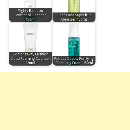
Mighty Bamboo
Panthenol Cleanser,
Clear Code Superfruit
150ml
Cleanser, 150ml
Skinlongevity Cushion
Cloud Foaming Cleanser,
Puhdas Deeply Purifying
120ml
Cleansing Foam, 150ml