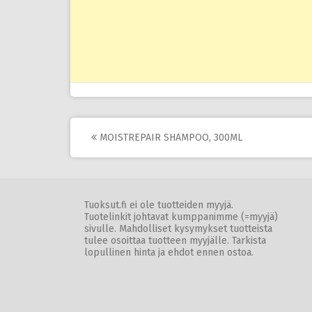
Post
MOISTREPAIR SHAMPOO, 300ML
navigation
Tuoksut.fi ei ole tuotteiden myyjä.
Tuotelinkit johtavat kumppanimme (=myyjä)
sivulle. Mahdolliset kysymykset tuotteista
tulee osoittaa tuotteen myyjälle. Tarkista
lopullinen hinta ja ehdot ennen ostoa.