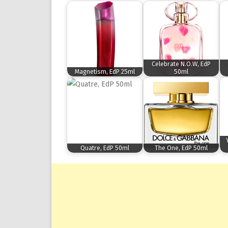
Celebrate N.O.W, EdP
Magnetism, EdP 25ml
50ml
Quatre, EdP 50ml
The One, EdP 50ml