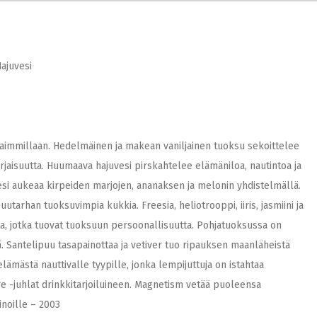
ajuvesi
immillaan. Hedelmäinen ja makean vaniljainen tuoksu sekoittelee
rjaisuutta. Huumaava hajuvesi pirskahtelee elämäniloa, nautintoa ja
si aukeaa kirpeiden marjojen, ananaksen ja melonin yhdistelmällä.
utarhan tuoksuvimpia kukkia. Freesia, heliotrooppi, iiris, jasmiini ja
ta, jotka tuovat tuoksuun persoonallisuutta. Pohjatuoksussa on
kiä. Santelipuu tasapainottaa ja vetiver tuo ripauksen maanläheistä
ämästä nauttivalle tyypille, jonka lempijuttuja on istahtaa
re -juhlat drinkkitarjoiluineen. Magnetism vetää puoleensa
inoille – 2003