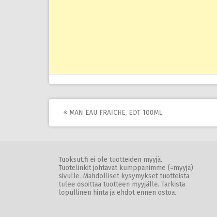
Post
MAN EAU FRAICHE, EDT 100ML
navigation
Tuoksut.fi ei ole tuotteiden myyjä.
Tuotelinkit johtavat kumppanimme (=myyjä)
sivulle. Mahdolliset kysymykset tuotteista
tulee osoittaa tuotteen myyjälle. Tarkista
lopullinen hinta ja ehdot ennen ostoa.