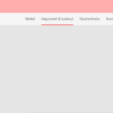
Skip
to
content
Meikit
Hajuvedet & tuoksut
Hiustenhoito
Ihon