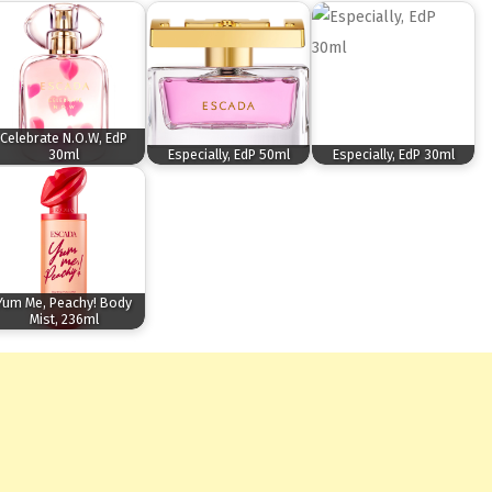
Celebrate N.O.W, EdP
30ml
Especially, EdP 50ml
Especially, EdP 30ml
Yum Me, Peachy! Body
Mist, 236ml