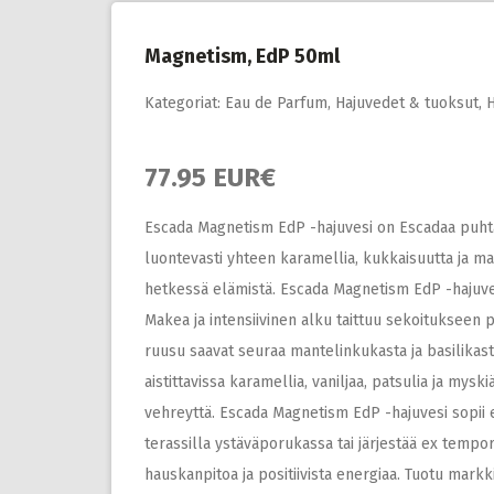
Magnetism, EdP 50ml
Kategoriat:
Eau de Parfum
,
Hajuvedet & tuoksut
,
H
77.95 EUR€
Escada Magnetism EdP -hajuvesi on Escadaa puhta
luontevasti yhteen karamellia, kukkaisuutta ja ma
hetkessä elämistä. Escada Magnetism EdP -hajuve
Makea ja intensiivinen alku taittuu sekoitukseen pu
ruusu saavat seuraa mantelinkukasta ja basilikas
aistittavissa karamellia, vaniljaa, patsulia ja mys
vehreyttä. Escada Magnetism EdP -hajuvesi sopii el
terassilla ystäväporukassa tai järjestää ex tempo
hauskanpitoa ja positiivista energiaa. Tuotu markk