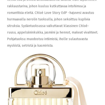
rakkaustarina, johon kuuluu kutkuttavaa intohimoa ja
romanttisia eleitä. Chloé Love Story EdP -hajuvesi avautuu
hurmaavalla nerolin tuoksulla, johon sekoittuu kuplivia
sitruksia. Sydäntuoksussa vaikuttavat klassinen Chloé-
ruusu, appelsiininkukka, jasmiini ja hennot, makeat vivahteet.
Pohjatuoksu muodostuu intiimistä, iholle sulautuvasta
myskistä, setristä ja kasmirista.