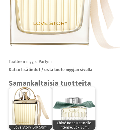
Tuotteen myyjä: Parfym
Katso lisätiedot / osta tuote myyjän sivulla
Samankaltaisia tuotteita
Chloé Rose Naturelle
Love Story, EdP 50ml
Intense, EdP 30ml