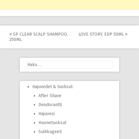
Post
SP CLEAR SCALP SHAMPOO,
LOVE STORY, EDP 50ML
250ML
navigation
Haku:
Hajuvedet & tuoksut
After Shave
Deodorantti
Hajuvesi
Huonetuoksut
Suihkugeeli