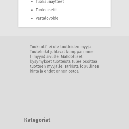
Tuoksunäytteet
Tuoksusetit
Vartalovoide
Tuoksut.fi ei ole tuotteiden myyjä.
Tuotelinkit johtavat kumppanimme
(=myyjä) sivulle. Mahdolliset
kysymykset tuotteista tulee osoittaa
tuotteen myyjälle. Tarkista lopullinen
hinta ja ehdot ennen ostoa.
Kategoriat