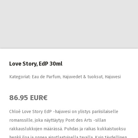
Love Story, EdP 30ml
Kategoriat:
Eau de Parfum
,
Hajuvedet & tuoksut
,
Hajuvesi
86.95 EUR€
Chloé Love Story EdP -hajuvesi on ylistys pariisilaiselle
romanssille, joka näyttäytyy Pont des Arts -sillan
rakkauslukkojen määrässä. Puhdas ja raikas kukkaistuoksu
henkii iloa ja onnea ainutlaatuisella tavalla. Kuin täydellinen