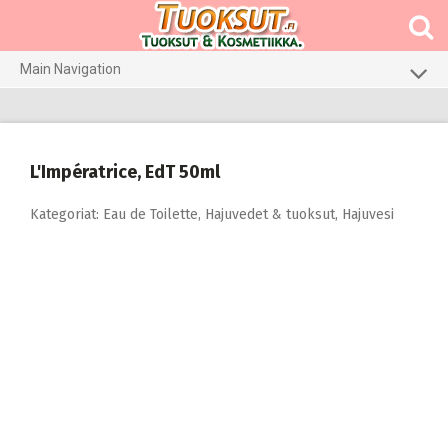
Skip
to
content
Main Navigation
Meikit
Hajuvedet & tuoksut
L'Impératrice, EdT 50ml
Hiustenhoito
Kategoriat:
Eau de Toilette
,
Hajuvedet & tuoksut
,
Hajuvesi
Ihonhoito