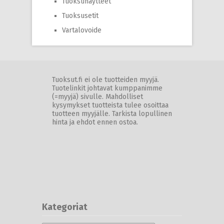
Tuoksunäytteet
Tuoksusetit
Vartalovoide
Tuoksut.fi ei ole tuotteiden myyjä.
Tuotelinkit johtavat kumppanimme
(=myyjä) sivulle. Mahdolliset
kysymykset tuotteista tulee osoittaa
tuotteen myyjälle. Tarkista lopullinen
hinta ja ehdot ennen ostoa.
Kategoriat