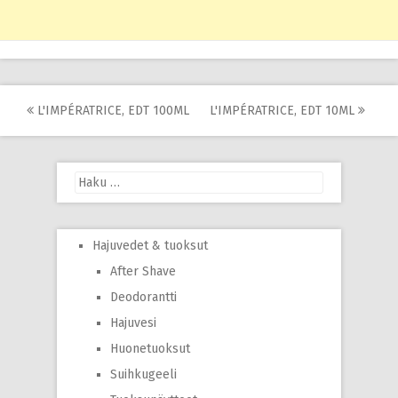
Post
L'IMPÉRATRICE, EDT 100ML
L'IMPÉRATRICE, EDT 10ML
navigation
Haku:
Hajuvedet & tuoksut
After Shave
Deodorantti
Hajuvesi
Huonetuoksut
Suihkugeeli