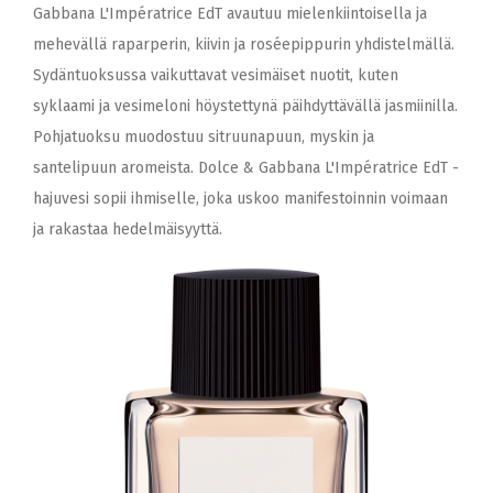
Gabbana L'Impératrice EdT avautuu mielenkiintoisella ja
mehevällä raparperin, kiivin ja roséepippurin yhdistelmällä.
Sydäntuoksussa vaikuttavat vesimäiset nuotit, kuten
syklaami ja vesimeloni höystettynä päihdyttävällä jasmiinilla.
Pohjatuoksu muodostuu sitruunapuun, myskin ja
santelipuun aromeista. Dolce & Gabbana L'Impératrice EdT -
hajuvesi sopii ihmiselle, joka uskoo manifestoinnin voimaan
ja rakastaa hedelmäisyyttä.