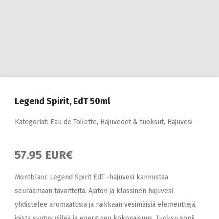
Legend Spirit, EdT 50ml
Kategoriat:
Eau de Toilette
,
Hajuvedet & tuoksut
,
Hajuvesi
57.95 EUR€
Montblanc Legend Spirit EdT -hajuvesi kannustaa
seuraamaan tavoitteita. Ajaton ja klassinen hajuvesi
yhdistelee aromaattisia ja raikkaan vesimäisiä elementtejä,
joista syntyy viileä ja energinen kokonaisuus. Tuoksu sopii