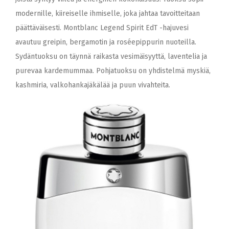
modernille, kiireiselle ihmiselle, joka jahtaa tavoitteitaan
päättäväisesti. Montblanc Legend Spirit EdT -hajuvesi
avautuu greipin, bergamotin ja roséepippurin nuoteilla.
Sydäntuoksu on täynnä raikasta vesimäisyyttä, laventelia ja
purevaa kardemummaa. Pohjatuoksu on yhdistelmä myskiä,
kashmiria, valkohankajäkälää ja puun vivahteita.