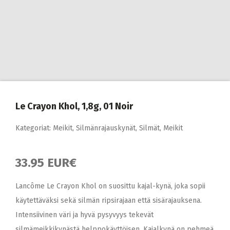
Le Crayon Khol, 1,8g, 01 Noir
Kategoriat:
Meikit
,
Silmänrajauskynät
,
Silmät, Meikit
33.95 EUR€
Lancôme Le Crayon Khol on suosittu kajal-kynä, joka sopii
käytettäväksi sekä silmän ripsirajaan että sisärajauksena.
Intensiivinen väri ja hyvä pysyvyys tekevät
silmämeikkikynästä helppokäyttöisen. Kajalkynä on pehmeä