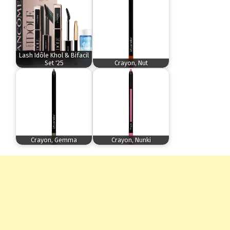
Lash Idôle Khol & Bifacil
Set '25
Crayon, Nut
Crayon, Gemma
Crayon, Nunki