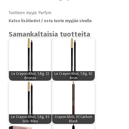
Tuotteen myyjä: Parfym
Katso lisätiedot / osta tuote myyjän sivulla
Samankaltaisia tuotteita
Le Crayon Khol, 1,8g, 22
Le Crayon Khol, 1,8g, 02
Bronze
Brun
Le Crayon Khol, 1,8g, 03
Crayon Khôl, 01 Carbon
Gris-Bleu
Black