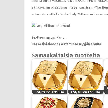
seuraa omaa vaistoasi. AINUTLAATUINEN KIRKKAUS
säihkyvä, inspiraationaan legendaarinen «The Rege
sekä valoa että katseita. Lady Million on itseva
Tuotteen myyjä: Parfym
Katso lisätiedot / osta tuote myyjän sivulla
Samankaltaisia tuotteita
Lady Million, EdP 80ml
Lady Million, EdP 50ml