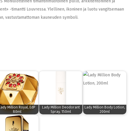
 Moniulotteinen timantinmuotoinen pullo, arkkitehtoninen ja
nt» -timantti Louvressa. Ylellinen, ikoninen ja luotu vangitsemaan
rman, vastustamattoman kauneuden symboli.
Lady Million Royal, EdP
Lady Million Deodorant
Lady Million Body Lotion,
80ml
Spray, 150ml
200ml