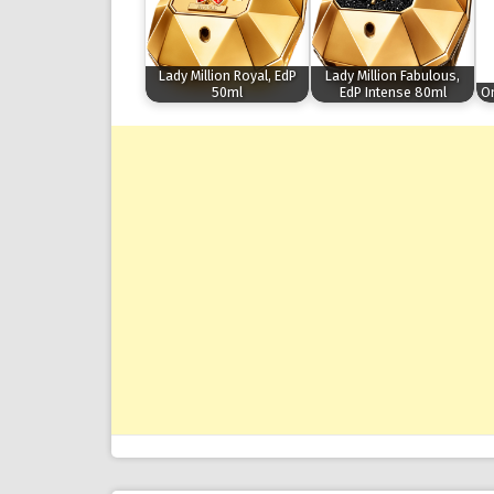
Lady Million Royal, EdP
Lady Million Fabulous,
50ml
EdP Intense 80ml
On