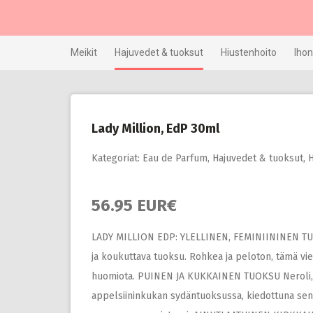
Skip
to
content
Meikit
Hajuvedet & tuoksut
Hiustenhoito
Ihon
Lady Million, EdP 30ml
Kategoriat:
Eau de Parfum
,
Hajuvedet & tuoksut
,
H
56.95 EUR€
LADY MILLION EDP: YLELLINEN, FEMINIININEN TUO
ja koukuttava tuoksu. Rohkea ja peloton, tämä vi
huomiota. PUINEN JA KUKKAINEN TUOKSU Neroli, ka
appelsiininkukan sydäntuoksussa, kiedottuna sensu