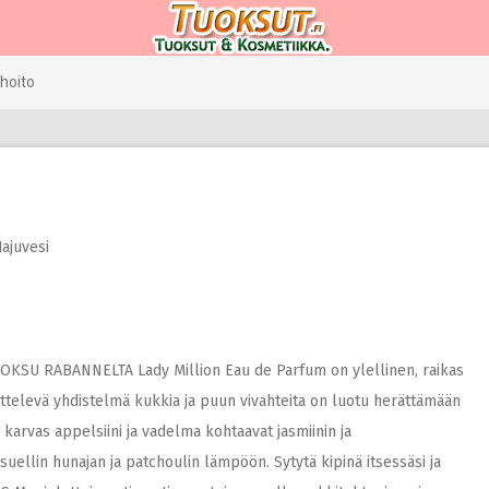
hoito
ajuvesi
KSU RABANNELTA Lady Million Eau de Parfum on ylellinen, raikas
ettelevä yhdistelmä kukkia ja puun vivahteita on luotu herättämään
rvas appelsiini ja vadelma kohtaavat jasmiinin ja
ellin hunajan ja patchoulin lämpöön. Sytytä kipinä itsessäsi ja