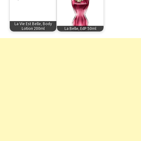
La Vie Est Belle, Body
Lotion 200ml
La Belle, EdP 50ml