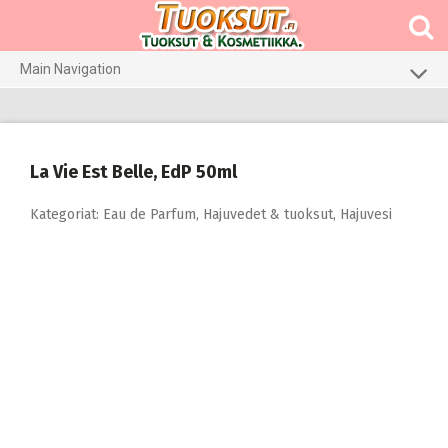
Skip
to
content
Main Navigation
Meikit
Hajuvedet & tuoksut
La Vie Est Belle, EdP 50ml
Hiustenhoito
Kategoriat:
Eau de Parfum
,
Hajuvedet & tuoksut
,
Hajuvesi
Ihonhoito