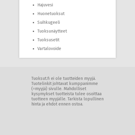
Hajuvesi
Huonetuoksut
Suihkugeeli
Tuoksunäytteet
Tuoksusetit
Vartalovoide
Tuoksut.fi ei ole tuotteiden myyjä.
Tuotelinkit johtavat kumppanimme
(=myyjä) sivulle. Mahdolliset
kysymykset tuotteista tulee osoittaa
tuotteen myyjälle. Tarkista lopullinen
hinta ja ehdot ennen ostoa.