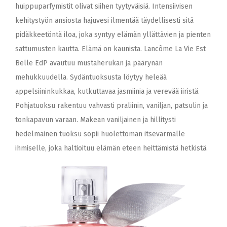
huippuparfymistit olivat siihen tyytyväisiä. Intensiivisen
kehitystyön ansiosta hajuvesi ilmentää täydellisesti sitä
pidäkkeetöntä iloa, joka syntyy elämän yllättävien ja pienten
sattumusten kautta. Elämä on kaunista. Lancôme La Vie Est
Belle EdP avautuu mustaherukan ja päärynän
mehukkuudella. Sydäntuoksusta löytyy heleää
appelsiininkukkaa, kutkuttavaa jasmiinia ja verevää iiristä.
Pohjatuoksu rakentuu vahvasti praliinin, vaniljan, patsulin ja
tonkapavun varaan. Makean vaniljainen ja hillitysti
hedelmäinen tuoksu sopii huolettoman itsevarmalle
ihmiselle, joka haltioituu elämän eteen heittämistä hetkistä.