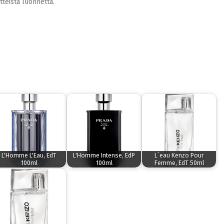
eista luonnetta. ​
L'Homme L'Eau, EdT
L'Homme Intense, EdP
L´eau Kenzo Pour
100ml
100ml
Femme, EdT 50ml