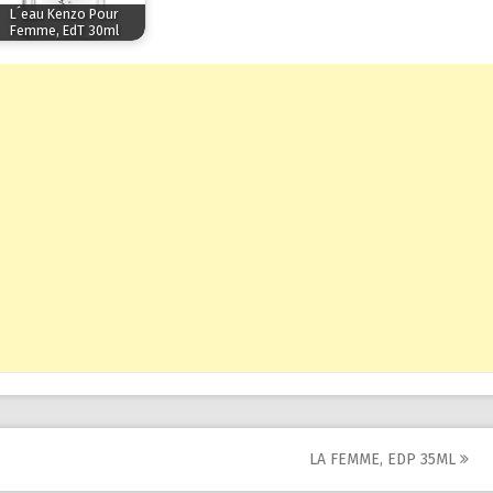
L´eau Kenzo Pour
Femme, EdT 30ml
LA FEMME, EDP 35ML