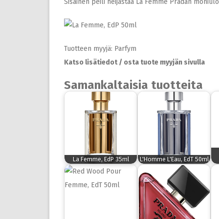
Sisäinen peili heijastaa La Femme Pradan moniulott
Tuotteen myyjä: Parfym
Katso lisätiedot / osta tuote myyjän sivulla
Samankaltaisia tuotteita
La Femme, EdP 35ml
L'Homme L'Eau, EdT 50ml