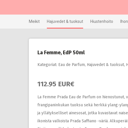
Skip
to
content
Meikit
Hajuvedet & tuoksut
Hiustenhoito
Ihon
La Femme, EdP 50ml
Kategoriat:
Eau de Parfum
,
Hajuvedet & tuoksut
,
H
112.95 EUR€
La Femme Prada Eau de Parfum on hienostunut, vi
frangipaninkukan tuoksu sekä herkkä ylang-ylang j
ja yllätykselliset ainesosat, jotka kuvastavat nais
ikonista valkoista Prada Saffiano -väriä. Alkuper