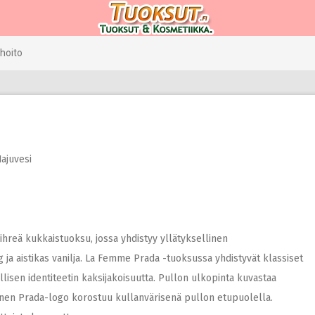
hoito
ajuvesi
hreä kukkaistuoksu, jossa yhdistyy yllätyksellinen
a aistikas vanilja. ​La Femme Prada -tuoksussa yhdistyvät klassiset
ellisen identiteetin kaksijakoisuutta. ​Pullon ulkopinta kuvastaa
äinen Prada-logo korostuu kullanvärisenä pullon etupuolella.