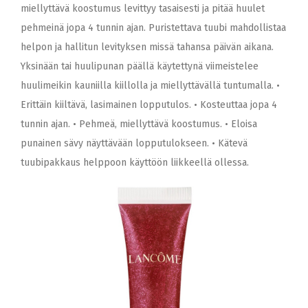
miellyttävä koostumus levittyy tasaisesti ja pitää huulet
pehmeinä jopa 4 tunnin ajan. Puristettava tuubi mahdollistaa
helpon ja hallitun levityksen missä tahansa päivän aikana.
Yksinään tai huulipunan päällä käytettynä viimeistelee
huulimeikin kauniilla kiillolla ja miellyttävällä tuntumalla. •
Erittäin kiiltävä, lasimainen lopputulos. • Kosteuttaa jopa 4
tunnin ajan. • Pehmeä, miellyttävä koostumus. • Eloisa
punainen sävy näyttävään lopputulokseen. • Kätevä
tuubipakkaus helppoon käyttöön liikkeellä ollessa.