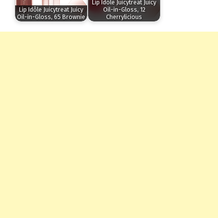
Lip Idôle Juicytreat Juicy
Lip Idôle Juicytreat Juicy
Oil-in-Gloss, 12
Oil-in-Gloss, 65 Brownie
Cherrylicious