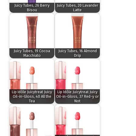
Juicy Tubes, 26 Berry
Juicy Tubes, 20 Lavander
Bisou
Latte
Juicy Tubes, 19 Cocoa
Juicy Tubes, 16 Almond
Macchiato
Drip
Lip Idôle Juicytreat Juicy
Lip Idôle Juicytreat Juicy
Oil-in-Gloss, 40 All the
Oil-in-Gloss, 37 Red-y or
Tea
Not