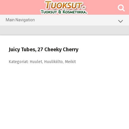
Skip
to
content
Main Navigation
Meikit
Hajuvedet & tuoksut
Juicy Tubes, 27 Cheeky Cherry
Hiustenhoito
Kategoriat:
Huulet
,
Huulikiilto
,
Meikit
Ihonhoito