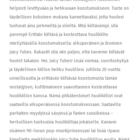
helposti levittyvään ja hehkuvaan koostumukseen. Tuote on
täydellisen kokoinen mukana kannettavaksi, jotta huulesi
tuntuvat aina pehmeiltä ja sileiltä. Mitä kiiltävämpi, sitä
parempi! Erittäin kiiltävä ja kosteuttava huulikiilto
miellyttävällä koostumuksella: alkuperäinen ja ikoninen
Juicy Tubes. Rakastit sitä niin paljon, että tuomme kiiltävät
huulet takaisin. Hei, Juicy Tubes! Lisää voimaa, suorituskykyä
ja täydellinen kiillon hehku huulillesi. Juhlista 20 vuotta
onnellisuutta ja erittävän kiiltävää koostumusta tämän
nostalgisen, kulttimaineen saavuttaneen kosteuttavan
huulikiillon kanssa. Nämä pitkäkestoiset huulikiillot ovat
saatavilla alkuperäisessä koostumuksessaan. Saatavilla
parhaiten myydyissä sävyissä ja fanien suosikeissa –
herkullisen tuoksuisia huulikiiltoja jokaiselle. Kanavoi
sisäinen 90-luvun pop-muotiprinsessasi tai lisää ripaus
kimalletta meikkilookiin Juicy Tube huulikiillon avulla. Nämä