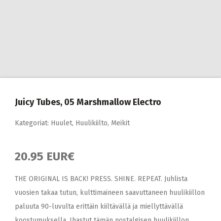
Juicy Tubes, 05 Marshmallow Electro
Kategoriat:
Huulet
,
Huulikiilto
,
Meikit
20.95 EUR€
THE ORIGINAL IS BACK! PRESS. SHINE. REPEAT. Juhlista
vuosien takaa tutun, kulttimaineen saavuttaneen huulikiillon
paluuta 90-luvulta erittäin kiiltävällä ja miellyttävällä
koostumuksella. Ihastut tämän nostalgisen huulikiillon