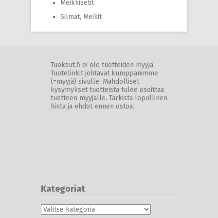
Meikkisetit
Silmät, Meikit
Tuoksut.fi ei ole tuotteiden myyjä.
Tuotelinkit johtavat kumppanimme
(=myyjä) sivulle. Mahdolliset
kysymykset tuotteista tulee osoittaa
tuotteen myyjälle. Tarkista lopullinen
hinta ja ehdot ennen ostoa.
Kategoriat
Kategoriat