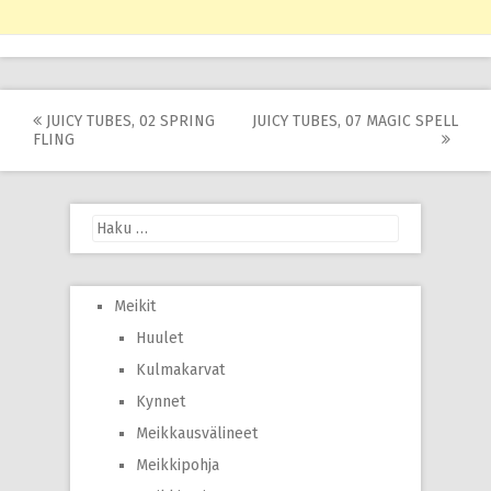
Post
JUICY TUBES, 02 SPRING
JUICY TUBES, 07 MAGIC SPELL
FLING
navigation
Haku:
Meikit
Huulet
Kulmakarvat
Kynnet
Meikkausvälineet
Meikkipohja