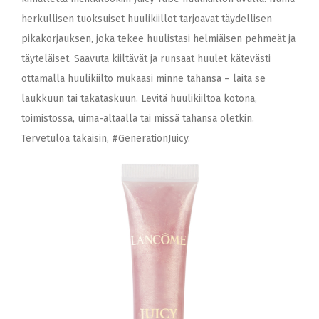
herkullisen tuoksuiset huulikiillot tarjoavat täydellisen
pikakorjauksen, joka tekee huulistasi helmiäisen pehmeät ja
täyteläiset. Saavuta kiiltävät ja runsaat huulet kätevästi
ottamalla huulikiilto mukaasi minne tahansa – laita se
laukkuun tai takataskuun. Levitä huulikiiltoa kotona,
toimistossa, uima-altaalla tai missä tahansa oletkin.
Tervetuloa takaisin, #GenerationJuicy.