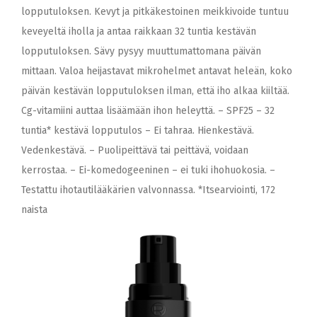
lopputuloksen. Kevyt ja pitkäkestoinen meikkivoide tuntuu
keveyeltä iholla ja antaa raikkaan 32 tuntia kestävän
lopputuloksen. Sävy pysyy muuttumattomana päivän
mittaan. Valoa heijastavat mikrohelmet antavat heleän, koko
päivän kestävän lopputuloksen ilman, että iho alkaa kiiltää.
Cg-vitamiini auttaa lisäämään ihon heleyttä. – SPF25 – 32
tuntia* kestävä lopputulos – Ei tahraa. Hienkestävä.
Vedenkestävä. – Puolipeittävä tai peittävä, voidaan
kerrostaa. – Ei-komedogeeninen – ei tuki ihohuokosia. –
Testattu ihotautilääkärien valvonnassa. *Itsearviointi, 172
naista