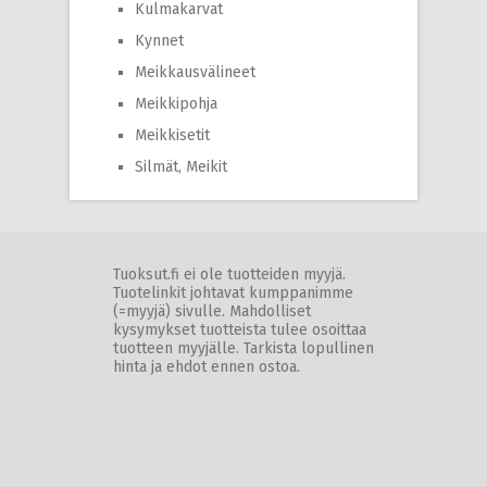
Kulmakarvat
Kynnet
Meikkausvälineet
Meikkipohja
Meikkisetit
Silmät, Meikit
Tuoksut.fi ei ole tuotteiden myyjä.
Tuotelinkit johtavat kumppanimme
(=myyjä) sivulle. Mahdolliset
kysymykset tuotteista tulee osoittaa
tuotteen myyjälle. Tarkista lopullinen
hinta ja ehdot ennen ostoa.