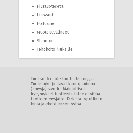
Hiustuotesetit
Hiusvärit
Hoitoaine
Muotoiluvälineet
Shampoo
Tehohoito hiuksille
Tuoksut.fi ei ole tuotteiden myyjä.
Tuotelinkit johtavat kumppanimme
(=myyjä) sivulle. Mahdolliset
kysymykset tuotteista tulee osoittaa
tuotteen myyjälle. Tarkista lopullinen
hinta ja ehdot ennen ostoa.