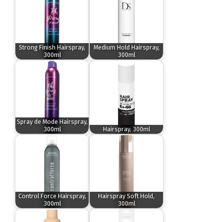
Strong Finish Hairspray,
Medium Hold Hairspray,
300ml
300ml
Spray de Mode Hairspray,
300ml
Hairspray, 300ml
Control Force Hairspray,
Hairspray Soft Hold,
300ml
300ml