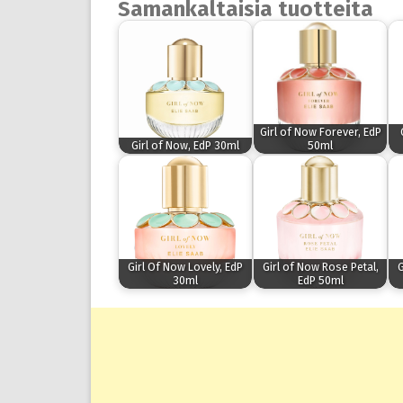
Samankaltaisia tuotteita
Girl of Now Forever, EdP
Girl of Now, EdP 30ml
50ml
Girl Of Now Lovely, EdP
Girl of Now Rose Petal,
G
30ml
EdP 50ml