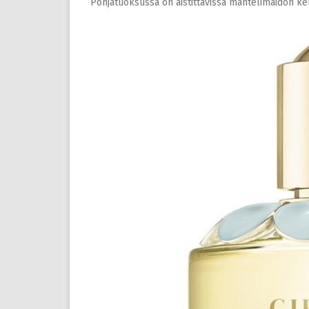
Pohjatuoksussa on aistittavissa mantelimaidon ker