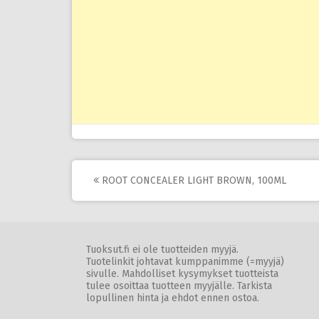
Post
ROOT CONCEALER LIGHT BROWN, 100ML
navigation
Tuoksut.fi ei ole tuotteiden myyjä.
Tuotelinkit johtavat kumppanimme (=myyjä)
sivulle. Mahdolliset kysymykset tuotteista
tulee osoittaa tuotteen myyjälle. Tarkista
lopullinen hinta ja ehdot ennen ostoa.