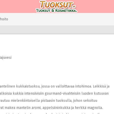
hoito
ajuvesi
ntelinen kukkaistuoksu, jossa on valloittavaa intohimoa. Leikkisä ja
alkoisia kukkia intensiivisiin gourmand-vivahteisiin luoden kutsuvan
autuu mielenkiintoisella pistaasin tuoksulla, johon sekoituu
vat makea mantelin aromi, appelsiininkukka ja herkkä magnolia.