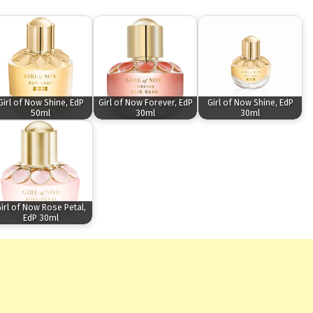
Girl of Now Shine, EdP
Girl of Now Forever, EdP
Girl of Now Shine, EdP
50ml
30ml
30ml
irl of Now Rose Petal,
EdP 30ml