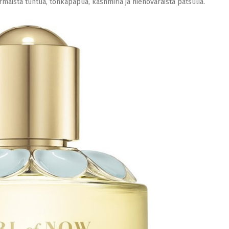
maista tuntua, tonkapapua, kashmiria ja hienovaraista patsulia.