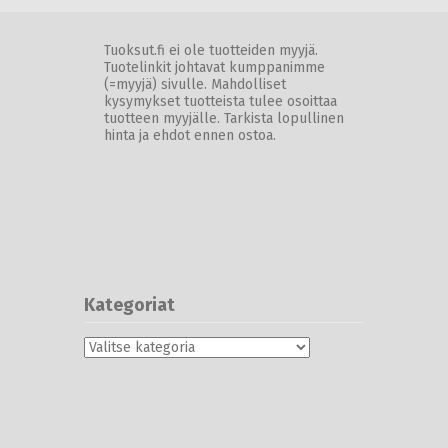
Tuoksut.fi ei ole tuotteiden myyjä.
Tuotelinkit johtavat kumppanimme
(=myyjä) sivulle. Mahdolliset
kysymykset tuotteista tulee osoittaa
tuotteen myyjälle. Tarkista lopullinen
hinta ja ehdot ennen ostoa.
Kategoriat
Kategoriat