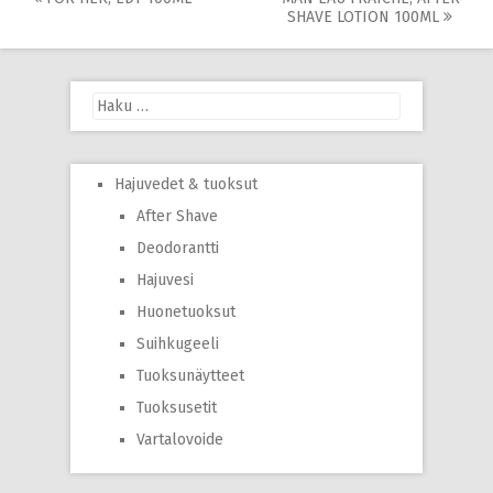
Post
SHAVE LOTION 100ML
navigation
Haku:
Hajuvedet & tuoksut
After Shave
Deodorantti
Hajuvesi
Huonetuoksut
Suihkugeeli
Tuoksunäytteet
Tuoksusetit
Vartalovoide