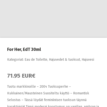
For Her, EdT 30ml
Kategoriat:
Eau de Toilette
,
Hajuvedet & tuoksut
,
Hajuvesi
71.95 EUR€
Tuotu markkinoille – 2004 Tuoksuperhe –
Kukkainen/Mausteinen Suositeltu käyttö – Romantisk
Selostus – Tässä löydät feminiinisen tuoksun täynnä
karaktääriä! Tämä moderni koostumus on vaniljan, ambran ja