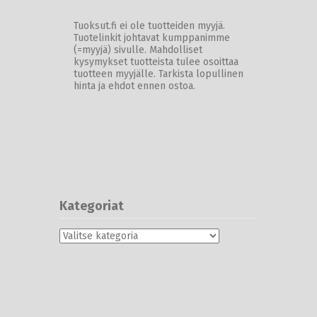
Tuoksut.fi ei ole tuotteiden myyjä.
Tuotelinkit johtavat kumppanimme
(=myyjä) sivulle. Mahdolliset
kysymykset tuotteista tulee osoittaa
tuotteen myyjälle. Tarkista lopullinen
hinta ja ehdot ennen ostoa.
Kategoriat
Kategoriat