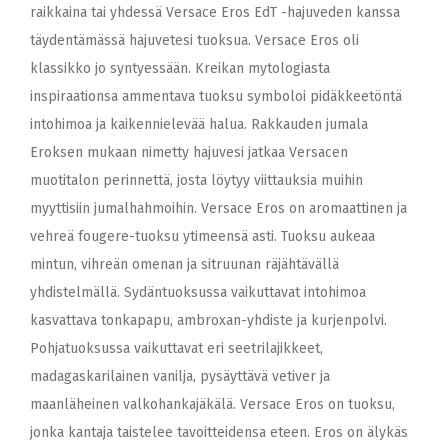
raikkaina tai yhdessä Versace Eros EdT -hajuveden kanssa
täydentämässä hajuvetesi tuoksua. Versace Eros oli
klassikko jo syntyessään. Kreikan mytologiasta
inspiraationsa ammentava tuoksu symboloi pidäkkeetöntä
intohimoa ja kaikennielevää halua. Rakkauden jumala
Eroksen mukaan nimetty hajuvesi jatkaa Versacen
muotitalon perinnettä, josta löytyy viittauksia muihin
myyttisiin jumalhahmoihin. Versace Eros on aromaattinen ja
vehreä fougere-tuoksu ytimeensä asti. Tuoksu aukeaa
mintun, vihreän omenan ja sitruunan räjähtävällä
yhdistelmällä. Sydäntuoksussa vaikuttavat intohimoa
kasvattava tonkapapu, ambroxan-yhdiste ja kurjenpolvi.
Pohjatuoksussa vaikuttavat eri seetrilajikkeet,
madagaskarilainen vanilja, pysäyttävä vetiver ja
maanläheinen valkohankajäkälä. Versace Eros on tuoksu,
jonka kantaja taistelee tavoitteidensa eteen. Eros on älykäs