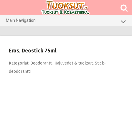
Skip
to
content
Main Navigation
Meikit
Hajuvedet & tuoksut
Eros, Deostick 75ml
Hiustenhoito
Kategoriat:
Deodorantti
,
Hajuvedet & tuoksut
,
Stick-
Ihonhoito
deodorantti