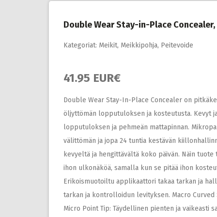
Double Wear Stay-in-Place Concealer,
Kategoriat:
Meikit
,
Meikkipohja
,
Peitevoide
41.95 EUR€
Double Wear Stay-In-Place Concealer on pitkäkest
öljyttömän lopputuloksen ja kosteutusta. Kevyt j
lopputuloksen ja pehmeän mattapinnan. Mikropallo
välittömän ja jopa 24 tuntia kestävän kiillonhallin
kevyeltä ja hengittävältä koko päivän. Näin tuote 
ihon ulkonäköä, samalla kun se pitää ihon kosteut
Erikoismuotoiltu applikaattori takaa tarkan ja ha
tarkan ja kontrolloidun levityksen. Macro Curved 
Micro Point Tip: Täydellinen pienten ja vaikeasti 