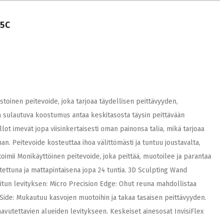
 5C
oinen peitevoide, joka tarjoaa täydellisen peittävyyden,
a sulautuva koostumus antaa keskitasosta täysin peittävään
t imevät jopa viisinkertaisesti oman painonsa talia, mikä tarjoaa
nan. Peitevoide kosteuttaa ihoa välittömästi ja tuntuu joustavalta,
toimii Monikäyttöinen peitevoide, joka peittää, muotoilee ja parantaa
ettuna ja mattapintaisena jopa 24 tuntia. 3D Sculpting Wand
llitun levityksen: Micro Precision Edge: Ohut reuna mahdollistaa
Side: Mukautuu kasvojen muotoihin ja takaa tasaisen peittävyyden.
saavutettavien alueiden levitykseen. Keskeiset ainesosat InvisiFlex