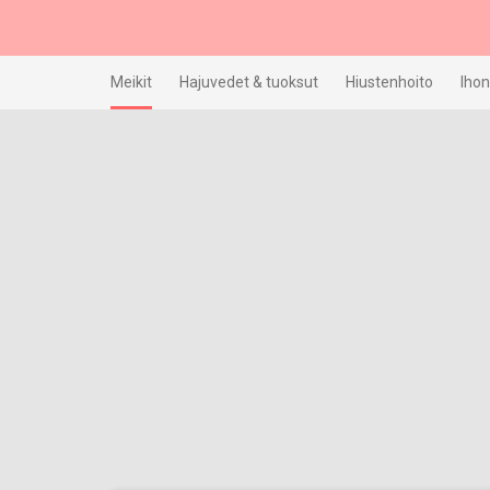
Skip
to
content
Meikit
Hajuvedet & tuoksut
Hiustenhoito
Ihon