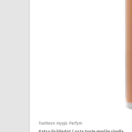
Tuotteen myyjä: Parfym
Katso lisätiedot / osta tuote myyjän sivulla