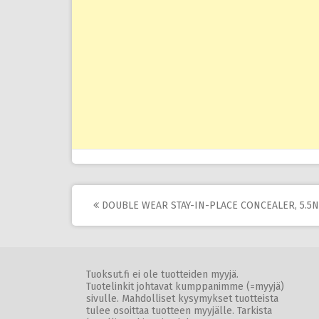
Post
DOUBLE WEAR STAY-IN-PLACE CONCEALER, 5.5N
navigation
Tuoksut.fi ei ole tuotteiden myyjä.
Tuotelinkit johtavat kumppanimme (=myyjä)
sivulle. Mahdolliset kysymykset tuotteista
tulee osoittaa tuotteen myyjälle. Tarkista