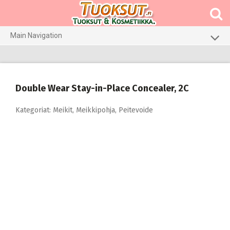
Skip
to
content
Main Navigation
Meikit
Hajuvedet & tuoksut
Double Wear Stay-in-Place Concealer, 2C
Hiustenhoito
Kategoriat:
Meikit
,
Meikkipohja
,
Peitevoide
Ihonhoito