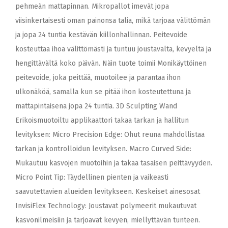
pehmeän mattapinnan. Mikropallot imevät jopa
viisinkertaisesti oman painonsa talia, mikä tarjoaa välittömän
ja jopa 24 tuntia kestävän kiillonhallinnan. Peitevoide
kosteuttaa ihoa välittömästi ja tuntuu joustavalta, kevyeltä ja
hengittävältä koko päivän. Näin tuote toimii Monikäyttöinen
peitevoide, joka peittää, muotoilee ja parantaa ihon
ulkonäköä, samalla kun se pitää ihon kosteutettuna ja
mattapintaisena jopa 24 tuntia. 3D Sculpting Wand
Erikoismuotoiltu applikaattori takaa tarkan ja hallitun
levityksen: Micro Precision Edge: Ohut reuna mahdollistaa
tarkan ja kontrolloidun levityksen. Macro Curved Side:
Mukautuu kasvojen muotoihin ja takaa tasaisen peittävyyden.
Micro Point Tip: Täydellinen pienten ja vaikeasti
saavutettavien alueiden levitykseen. Keskeiset ainesosat
InvisiFlex Technology: Joustavat polymeerit mukautuvat
kasvonilmeisiin ja tarjoavat kevyen, miellyttävän tunteen.