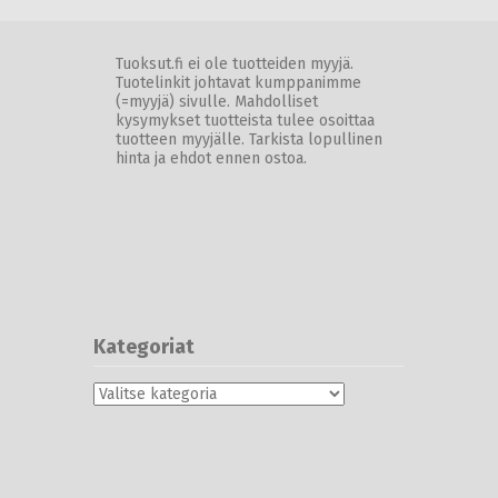
Tuoksut.fi ei ole tuotteiden myyjä.
Tuotelinkit johtavat kumppanimme
(=myyjä) sivulle. Mahdolliset
kysymykset tuotteista tulee osoittaa
tuotteen myyjälle. Tarkista lopullinen
hinta ja ehdot ennen ostoa.
Kategoriat
Kategoriat