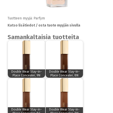
Tuotteen myyjä: Parfym
Katso lisätiedot / osta tuote myyjän sivulla
Samankaltaisia tuotteita
Double Wear Stay-in-
Double Wear Stay-in-
Place Concealer, 9N
Place Concealer, 8N
Double Wear Stay-in-
Double Wear Stay-in-