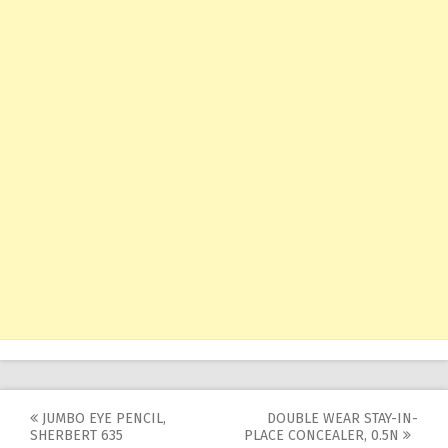
Post
JUMBO EYE PENCIL,
DOUBLE WEAR STAY-IN-
SHERBERT 635
PLACE CONCEALER, 0.5N