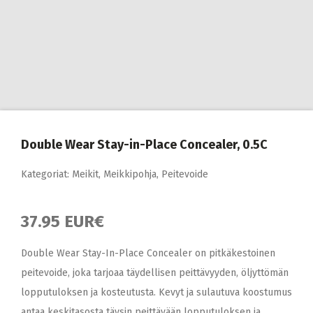
Double Wear Stay-in-Place Concealer, 0.5C
Kategoriat:
Meikit
,
Meikkipohja
,
Peitevoide
37.95 EUR€
Double Wear Stay-In-Place Concealer on pitkäkestoinen
peitevoide, joka tarjoaa täydellisen peittävyyden, öljyttömän
lopputuloksen ja kosteutusta. Kevyt ja sulautuva koostumus
antaa keskitasosta täysin peittävään lopputuloksen ja