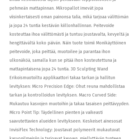
pehmeän mattapinnan. Mikropallot imevät jopa
viisinkertaisesti oman painonsa talia, mikä tarjoaa välittömän
ja jopa 24 tuntia kestävän kiillonhallinnan. Peitevoide
kosteuttaa ihoa välittömästi ja tuntuu joustavalta, kevyeltä ja
hengittävältä koko päivän. Näin tuote toimii Monikäyttöinen
peitevoide, joka peittää, muotoilee ja parantaa ihon
ulkonäköä, samalla kun se pitää ihon kosteutettuna ja
mattapintaisena jopa 24 tuntia. 3D Sculpting Wand
Erikoismuotoiltu applikaattori takaa tarkan ja hallitun
levityksen: Micro Precision Edge: Ohut reuna mahdollistaa
tarkan ja kontrolloidun levityksen. Macro Curved Side:
Mukautuu kasvojen muotoihin ja takaa tasaisen peittävyyden.
Micro Point Tip: Täydellinen pienten ja vaikeasti
saavutettavien alueiden levitykseen. Keskeiset ainesosat
InvisiFlex Technology: Joustavat polymeerit mukautuvat
kasvonilmeisiin ja tarjoavat kevyen, miellyttävän tunteen.