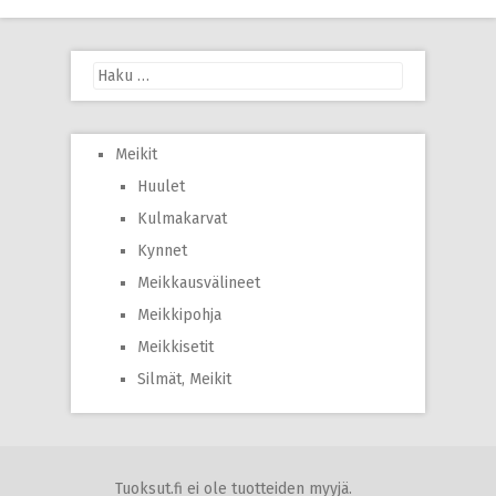
navigation
Haku:
Meikit
Huulet
Kulmakarvat
Kynnet
Meikkausvälineet
Meikkipohja
Meikkisetit
Silmät, Meikit
Tuoksut.fi ei ole tuotteiden myyjä.