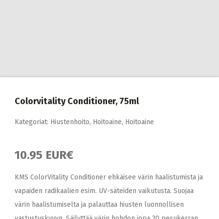
Colorvitality Conditioner, 75ml
Kategoriat:
Hiustenhoito
,
Hoitoaine
,
Hoitoaine
10.95 EUR€
KMS ColorVitality Conditioner ehkäisee värin haalistumista ja
vapaiden radikaalien esim. UV-säteiden vaikutusta. Suojaa
värin haalistumiselta ja palauttaa hiusten luonnollisen
vastustuskyvyn. Säilyttää värin hohdon jopa 20 pesukerran