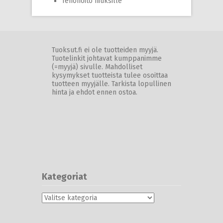
Tehohoito hiuksille
Tuoksut.fi ei ole tuotteiden myyjä.
Tuotelinkit johtavat kumppanimme
(=myyjä) sivulle. Mahdolliset
kysymykset tuotteista tulee osoittaa
tuotteen myyjälle. Tarkista lopullinen
hinta ja ehdot ennen ostoa.
Kategoriat
Kategoriat