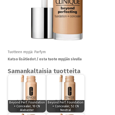
Tuotteen myyjä: Parfym
Katso lisätiedot / osta tuote myyjän sivulla
Samankaltaisia tuotteita
Beyond Perf. Foundation
Beyond Perf. Foundation
+ Concealer, 10 CN
+ Concealer, 52 CN
Alabaster
Neutral