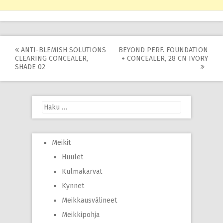
Post
ANTI-BLEMISH SOLUTIONS
BEYOND PERF. FOUNDATION
CLEARING CONCEALER,
+ CONCEALER, 28 CN IVORY
navigation
SHADE 02
Haku:
Meikit
Huulet
Kulmakarvat
Kynnet
Meikkausvälineet
Meikkipohja