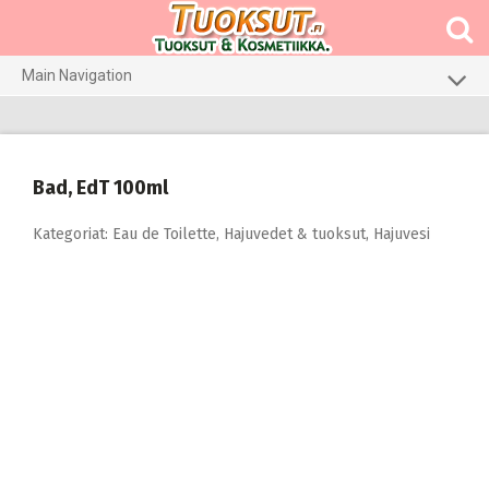
Skip
to
content
Main Navigation
Meikit
Hajuvedet & tuoksut
Bad, EdT 100ml
Hiustenhoito
Kategoriat:
Eau de Toilette
,
Hajuvedet & tuoksut
,
Hajuvesi
Ihonhoito