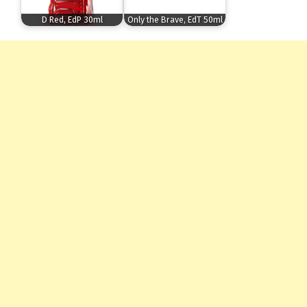
D Red, EdP 30ml
Only the Brave, EdT 50ml