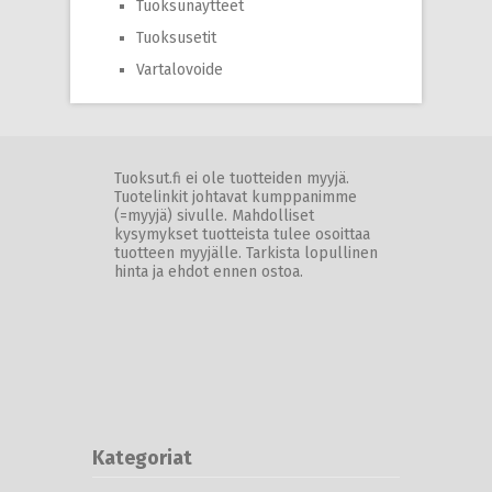
Tuoksunäytteet
Tuoksusetit
Vartalovoide
Tuoksut.fi ei ole tuotteiden myyjä.
Tuotelinkit johtavat kumppanimme
(=myyjä) sivulle. Mahdolliset
kysymykset tuotteista tulee osoittaa
tuotteen myyjälle. Tarkista lopullinen
hinta ja ehdot ennen ostoa.
Kategoriat