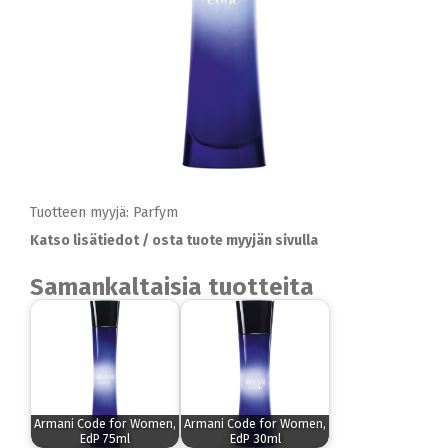
Tuotteen myyjä: Parfym
Katso lisätiedot / osta tuote myyjän sivulla
Samankaltaisia tuotteita
Armani Code for Women,
Armani Code for Women,
EdP 75ml
EdP 30ml