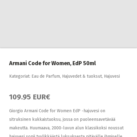
Armani Code for Women, EdP 50ml
Kategoriat:
Eau de Parfum
,
Hajuvedet & tuoksut
,
Hajuvesi
109.95 EUR€
Giorgio Armani Code for Women EdP -hajuvesi on
sitruksinen kukkaistuoksu, jossa on puoleensavetävää
makeutta. Huumaava, 2000-luvun alun klassikoksi noussut
hajuvesi sopii tyylikkäästä luksuksesta pitävälle ihmiselle,