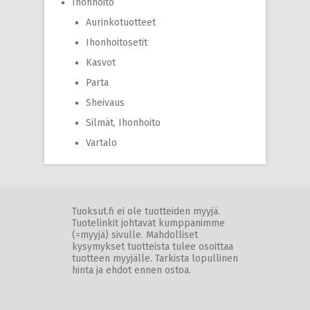
Ihonhoito
Aurinkotuotteet
Ihonhoitosetit
Kasvot
Parta
Sheivaus
Silmät, Ihonhoito
Vartalo
Tuoksut.fi ei ole tuotteiden myyjä.
Tuotelinkit johtavat kumppanimme
(=myyjä) sivulle. Mahdolliset
kysymykset tuotteista tulee osoittaa
tuotteen myyjälle. Tarkista lopullinen
hinta ja ehdot ennen ostoa.