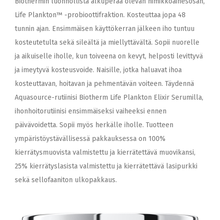
Biothermin luonnollista alkuperää olevan nimikkoainesosan,
Life Plankton™ -probioottifraktion. Kosteuttaa jopa 48
tunnin ajan. Ensimmäisen käyttökerran jälkeen iho tuntuu
kosteutetulta sekä sileältä ja miellyttävältä. Sopii nuorelle
ja aikuiselle iholle, kun toiveena on kevyt, helposti levittyvä
ja imeytyvä kosteusvoide. Naisille, jotka haluavat ihoa
kosteuttavan, hoitavan ja pehmentävän voiteen. Täydennä
Aquasource-rutiinisi Biotherm Life Plankton Elixir Serumilla,
ihonhoitorutiinisi ensimmäiseksi vaiheeksi ennen
päivävoidetta. Sopii myös herkälle iholle. Tuotteen
ympäristöystävällisessä pakkauksessa on 100%
kierrätysmuovista valmistettu ja kierrätettävä muovikansi,
25% kierrätyslasista valmistettu ja kierrätettävä lasipurkki
sekä sellofaaniton ulkopakkaus.