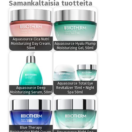
Samankaltaisia tuotteita
Aquasource Cica Nutri
Moisturizing Day Cream,
Aquasource Hyalu Plump
50ml
Moisturizing Gel, 50ml
Aquasource Total Eye
Aquasource Deep
Revitalizer 15ml + Night
Moisturizing Serum, 50ml
Spa 50ml
Blue Therapy
Moisturizing Night Cream,
Aquasource Night Spa