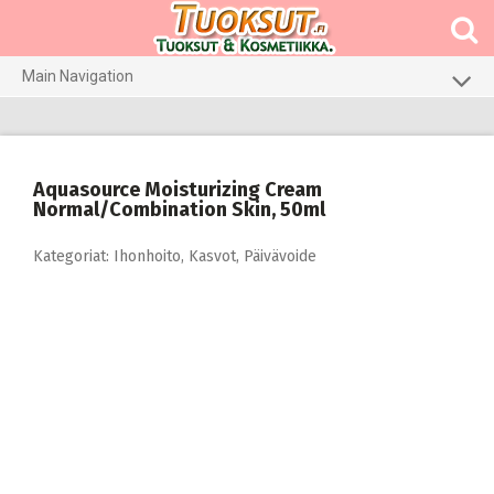
Skip
to
content
Main Navigation
Meikit
Hajuvedet & tuoksut
Aquasource Moisturizing Cream
Hiustenhoito
Normal/Combination Skin, 50ml
Ihonhoito
Kategoriat:
Ihonhoito
,
Kasvot
,
Päivävoide