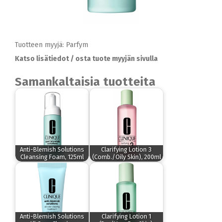
Tuotteen myyjä: Parfym
Katso lisätiedot / osta tuote myyjän sivulla
Samankaltaisia tuotteita
Anti-Blemish Solutions
Clarifying Lotion 3
Cleansing Foam, 125ml
(Comb./Oily Skin), 200ml
Anti-Blemish Solutions
Clarifying Lotion 1