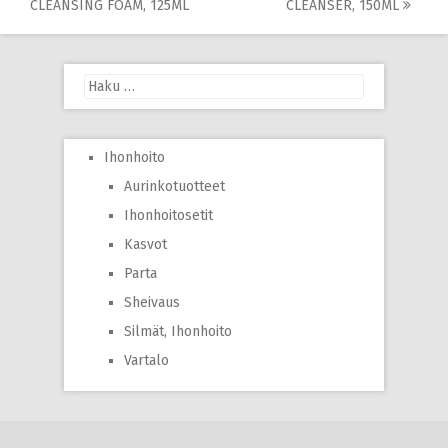
CLEANSING FOAM, 125ML
CLEANSER, 150ML
navigation
Haku:
Ihonhoito
Aurinkotuotteet
Ihonhoitosetit
Kasvot
Parta
Sheivaus
Silmät, Ihonhoito
Vartalo