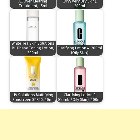
All Over Clearing
(Dry/Very Dry Skin),
Treatment, 15ml
200ml
White Tea Skin Solutions
Bi-Phase Toning Lotion,
Clarifying Lotion 4, 200ml
200ml
(Oily Skin)
UV Solutions Mattifying
Clarifying Lotion 3
Sunscreen SPF50, 40ml
(Comb./Oily Skin), 400ml